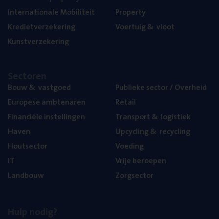
Inter­na­ti­o­na­le Mobiliteit
Pro­per­ty
Kre­diet­ver­ze­ke­ring
Voer­tuig
&
vloot
Kunst­ver­ze­ke­ring
Sec­to­ren
Bouw
&
vastgoed
Publie­ke sec­tor / Overheid
Euro­pe­se ambtenaren
Retail
Finan­ci­ë­le instellingen
Trans­port
&
logistiek
Haven
Upcy­cling
&
recycling
Hout­sec­tor
Voe­ding
IT
Vrije beroe­pen
Land­bouw
Zorg­sec­tor
Hulp nodig?