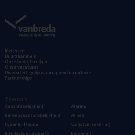
Inzich­ten
Duur­zaam­heid
Onze bedrijfs­cul­tuur
Onze vaca­tu­res
Diver­si­teit, gelijk­waar­dig­heid en inclusie
Part­ner­ships
The­ma’s
Aan­spra­ke­lijk­heid
Mari­ne
Beroeps­aan­spra­ke­lijk­heid
Mili­eu
Cyber
&
fraude
Oogst­ver­ze­ke­ring
Intel­lec­tu­al property
Per­so­nen