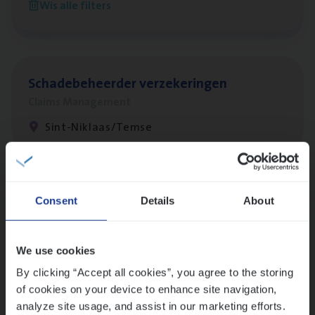
Wis alle filters
Antwerpen
Scha­de­be­heer­der verzekeringen
Claims Management
Sint-Niklaas/Temse
Lees onze verhalen
Consent
Details
About
Meer dan collega’s: hoe Julie en Aurélie elkaar
versterken
We use cookies
Mathias houdt van diepgaande dossiers én droge
humor
By clicking “Accept all cookies”, you agree to the storing
of cookies on your device to enhance site navigation,
Thalia zoekt graag oplossingen, in games én op het
analyze site usage, and assist in our marketing efforts.
werk