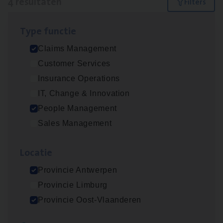
4 resultaten
Filters
Type func­tie
Busi­ness Mana­ger Mari­ne Cargo
Claims Management
People Management, Sales Management
Customer Services
Antwerpen
Insurance Operations
IT, Change & Innovation
People Management
Claims­hand­ler Fleet
&
Bike
Sales Management
Claims Management
Loca­tie
Antwerpen
Provincie Antwerpen
Provincie Limburg
Scha­de Expert Fleet
Provincie Oost-Vlaanderen
Claims Management