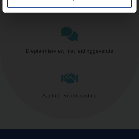
Assessment
Diepte-interview met leidinggevende
Aanbod en onboarding