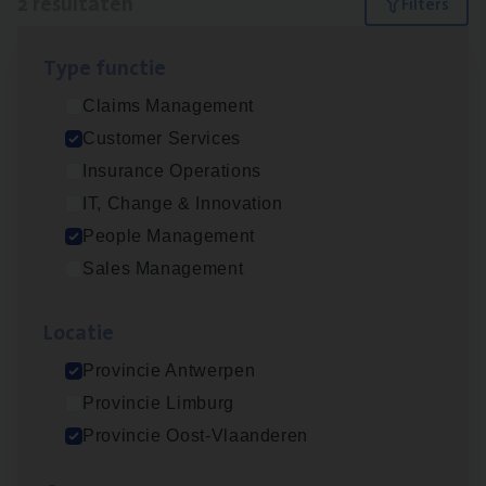
2 resultaten
Filters
Type func­tie
Cus­to­mer Care Expert
Claims Management
Hospitalisatieverzekeringen
Customer Services
Customer Services
Insurance Operations
Antwerpen
IT, Change & Innovation
People Management
Sales Management
Busi­ness Mana­ger Mari­ne Cargo
People Management, Sales Management
Loca­tie
Antwerpen
Provincie Antwerpen
Provincie Limburg
Provincie Oost-Vlaanderen
Lees onze verhalen