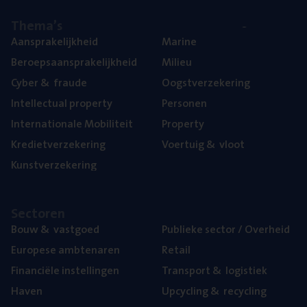
The­ma’s
Aan­spra­ke­lijk­heid
Mari­ne
Beroeps­aan­spra­ke­lijk­heid
Mili­eu
Cyber
&
fraude
Oogst­ver­ze­ke­ring
Intel­lec­tu­al property
Per­so­nen
Inter­na­ti­o­na­le Mobiliteit
Pro­per­ty
Kre­diet­ver­ze­ke­ring
Voer­tuig
&
vloot
Kunst­ver­ze­ke­ring
Sec­to­ren
Bouw
&
vastgoed
Publie­ke sec­tor / Overheid
Euro­pe­se ambtenaren
Retail
Finan­ci­ë­le instellingen
Trans­port
&
logistiek
Haven
Upcy­cling
&
recycling