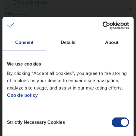
Wis alle filters
Meer dan collega’s: hoe Julie en Aurélie elkaar
versterken
Mathias houdt van diepgaande dossiers én droge
humor
Thalia zoekt graag oplossingen, in games én op het
Consent
Details
About
werk
We use cookies
Ons sollicitatieproces
By clicking “Accept all cookies”, you agree to the storing
of cookies on your device to enhance site navigation,
analyze site usage, and assist in our marketing efforts.
Cookie policy
Consent
Strictly Necessary Cookies
Selection