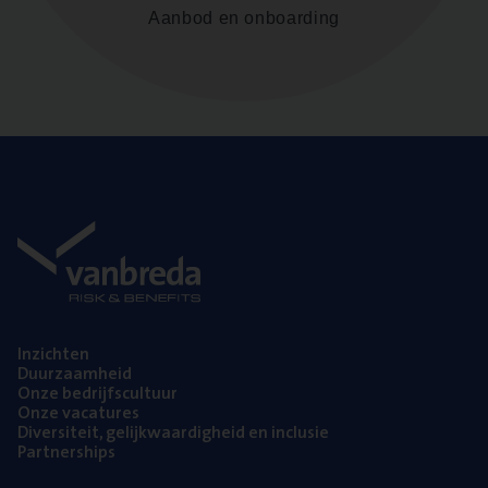
Aanbod en onboarding
Inzich­ten
Duur­zaam­heid
Onze bedrijfs­cul­tuur
Onze vaca­tu­res
Diver­si­teit, gelijk­waar­dig­heid en inclusie
Part­ner­ships