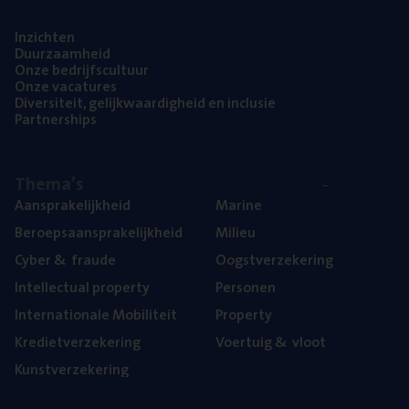
Inzich­ten
Duur­zaam­heid
Onze bedrijfs­cul­tuur
Onze vaca­tu­res
Diver­si­teit, gelijk­waar­dig­heid en inclusie
Part­ner­ships
The­ma’s
Aan­spra­ke­lijk­heid
Mari­ne
Beroeps­aan­spra­ke­lijk­heid
Mili­eu
Cyber
&
fraude
Oogst­ver­ze­ke­ring
Intel­lec­tu­al property
Per­so­nen
Inter­na­ti­o­na­le Mobiliteit
Pro­per­ty
Kre­diet­ver­ze­ke­ring
Voer­tuig
&
vloot
Kunst­ver­ze­ke­ring