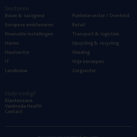
Sec­to­ren
Bouw
&
vastgoed
Publie­ke sec­tor / Overheid
Euro­pe­se ambtenaren
Retail
Finan­ci­ë­le instellingen
Trans­port
&
logistiek
Haven
Upcy­cling
&
recycling
Hout­sec­tor
Voe­ding
IT
Vrije beroe­pen
Land­bouw
Zorg­sec­tor
Hulp nodig?
Klan­ten­zo­ne
Van­b­re­da Health
Con­tact