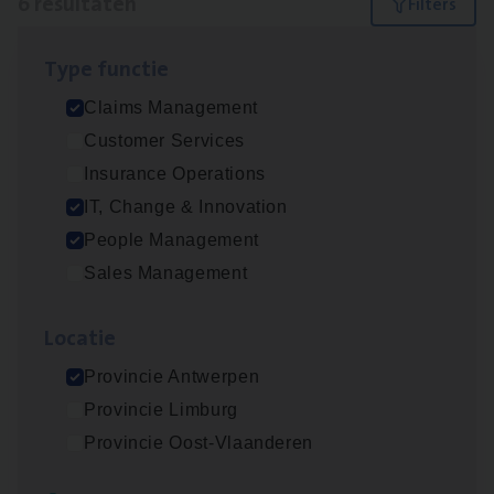
6 resultaten
Filters
Type func­tie
Test Ana­lyst
Claims Management
IT, Change & Innovation
Customer Services
Antwerpen
Insurance Operations
IT, Change & Innovation
People Management
Scha­de Expert Fleet
Sales Management
Claims Management
Loca­tie
Antwerpen
Provincie Antwerpen
Provincie Limburg
IT
Busi­ness Analyst
Provincie Oost-Vlaanderen
IT, Change & Innovation