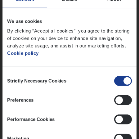
IT, Change & Innovation
Antwerpen
We use cookies
By clicking “Accept all cookies”, you agree to the storing
of cookies on your device to enhance site navigation,
Lees onze verhalen
analyze site usage, and assist in our marketing efforts.
Cookie policy
Meer dan collega’s: hoe Julie en Aurélie elkaar
versterken
Mathias houdt van diepgaande dossiers én droge
Consent
humor
Strictly Necessary Cookies
Selection
Thalia zoekt graag oplossingen, in games én op het
werk
Preferences
Performance Cookies
Ons sollicitatieproces
Marketing