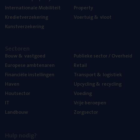
Inter­na­ti­o­na­le Mobiliteit
Pro­per­ty
Kre­diet­ver­ze­ke­ring
Voer­tuig
&
vloot
Kunst­ver­ze­ke­ring
Sec­to­ren
Bouw
&
vastgoed
Publie­ke sec­tor / Overheid
Euro­pe­se ambtenaren
Retail
Finan­ci­ë­le instellingen
Trans­port
&
logistiek
Haven
Upcy­cling
&
recycling
Hout­sec­tor
Voe­ding
IT
Vrije beroe­pen
Land­bouw
Zorg­sec­tor
Hulp nodig?