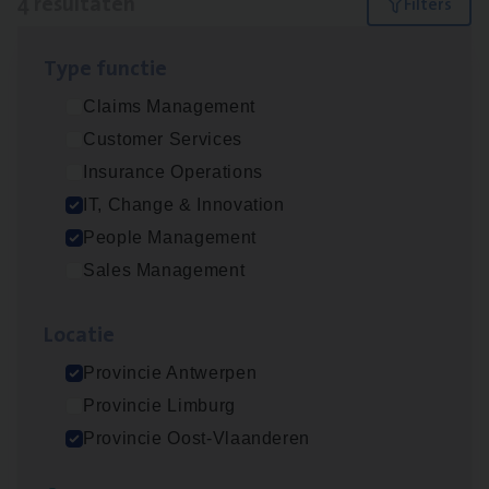
4 resultaten
Filters
Type func­tie
Test Ana­lyst
Claims Management
IT, Change & Innovation
Customer Services
Antwerpen
Insurance Operations
IT, Change & Innovation
People Management
Busi­ness Mana­ger Mari­ne Cargo
Sales Management
People Management, Sales Management
Loca­tie
Antwerpen
Provincie Antwerpen
Provincie Limburg
(Agi­le)
IT
Pro­ject Manager
Provincie Oost-Vlaanderen
IT, Change & Innovation