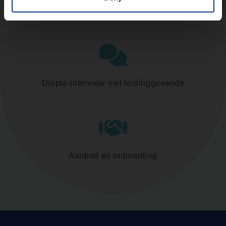
Assessment
Diepte-interview met leidinggevende
Aanbod en onboarding