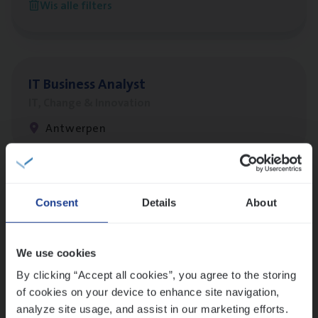
Wis alle filters
Antwerpen
IT
Busi­ness Analyst
IT, Change & Innovation
Antwerpen
Lees onze verhalen
Consent
Details
About
Meer dan collega’s: hoe Julie en Aurélie elkaar
versterken
We use cookies
Mathias houdt van diepgaande dossiers én droge
humor
By clicking “Accept all cookies”, you agree to the storing
of cookies on your device to enhance site navigation,
Thalia zoekt graag oplossingen, in games én op het
analyze site usage, and assist in our marketing efforts.
werk