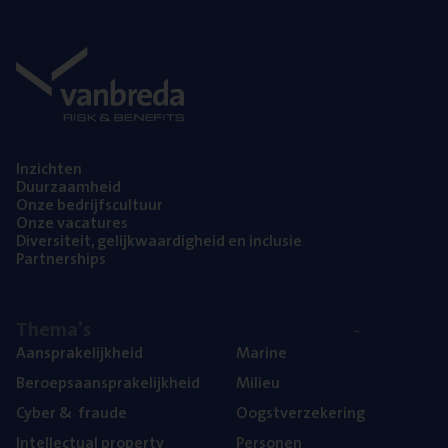
Inzich­ten
Duur­zaam­heid
Onze bedrijfs­cul­tuur
Onze vaca­tu­res
Diver­si­teit, gelijk­waar­dig­heid en inclusie
Part­ner­ships
The­ma’s
Aan­spra­ke­lijk­heid
Mari­ne
Beroeps­aan­spra­ke­lijk­heid
Mili­eu
Cyber
&
fraude
Oogst­ver­ze­ke­ring
Intel­lec­tu­al property
Per­so­nen