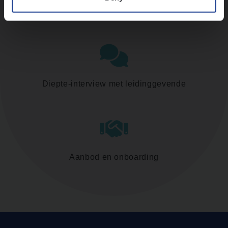
Assessment
Diepte-interview met leidinggevende
Aanbod en onboarding