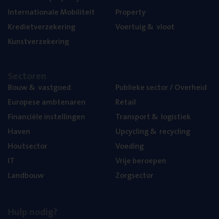
Inter­na­ti­o­na­le Mobiliteit
Pro­per­ty
Kre­diet­ver­ze­ke­ring
Voer­tuig
&
vloot
Kunst­ver­ze­ke­ring
Sec­to­ren
Bouw
&
vastgoed
Publie­ke sec­tor / Overheid
Euro­pe­se ambtenaren
Retail
Finan­ci­ë­le instellingen
Trans­port
&
logistiek
Haven
Upcy­cling
&
recycling
Hout­sec­tor
Voe­ding
IT
Vrije beroe­pen
Land­bouw
Zorg­sec­tor
Hulp nodig?