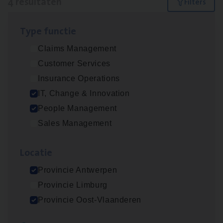
4 resultaten
Filters
Type func­tie
Test Ana­lyst
Claims Management
IT, Change & Innovation
Customer Services
Antwerpen
Insurance Operations
IT, Change & Innovation
People Management
IT
Busi­ness Analyst
Sales Management
IT, Change & Innovation
Loca­tie
Antwerpen
Provincie Antwerpen
Provincie Limburg
Busi­ness Mana­ger Mari­ne Cargo
Provincie Oost-Vlaanderen
People Management, Sales Management