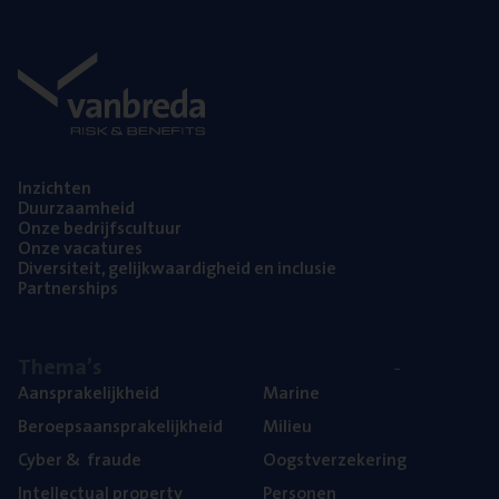
Inzich­ten
Duur­zaam­heid
Onze bedrijfs­cul­tuur
Onze vaca­tu­res
Diver­si­teit, gelijk­waar­dig­heid en inclusie
Part­ner­ships
The­ma’s
Aan­spra­ke­lijk­heid
Mari­ne
Beroeps­aan­spra­ke­lijk­heid
Mili­eu
Cyber
&
fraude
Oogst­ver­ze­ke­ring
Intel­lec­tu­al property
Per­so­nen