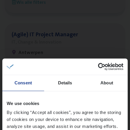
Wis alle filters
Antwerpen
(Agi­le)
IT
Pro­ject Manager
IT, Change & Innovation
Antwerpen
Lees onze verhalen
Consent
Details
About
Meer dan collega’s: hoe Julie en Aurélie elkaar
versterken
We use cookies
Mathias houdt van diepgaande dossiers én droge
humor
By clicking “Accept all cookies”, you agree to the storing
of cookies on your device to enhance site navigation,
Thalia zoekt graag oplossingen, in games én op het
analyze site usage, and assist in our marketing efforts.
werk