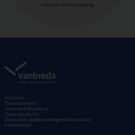
Aanbod en onboarding
Inzich­ten
Duur­zaam­heid
Onze bedrijfs­cul­tuur
Onze vaca­tu­res
Diver­si­teit, gelijk­waar­dig­heid en inclusie
Part­ner­ships