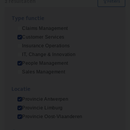
2 resultaten
Filters
Type func­tie
Busi­ness Mana­ger Mari­ne Cargo
Claims Management
People Management, Sales Management
Customer Services
Antwerpen
Insurance Operations
IT, Change & Innovation
People Management
Cus­to­mer Care Expert
Sales Management
Hospitalisatieverzekeringen
Customer Services
Loca­tie
Antwerpen
Provincie Antwerpen
Provincie Limburg
Provincie Oost-Vlaanderen
Lees onze verhalen