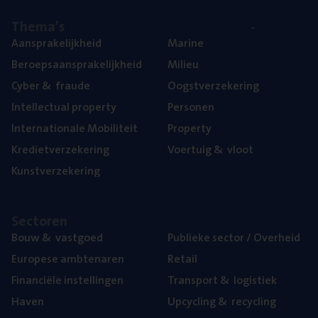
The­ma’s
Aan­spra­ke­lijk­heid
Mari­ne
Beroeps­aan­spra­ke­lijk­heid
Mili­eu
Cyber
&
fraude
Oogst­ver­ze­ke­ring
Intel­lec­tu­al property
Per­so­nen
Inter­na­ti­o­na­le Mobiliteit
Pro­per­ty
Kre­diet­ver­ze­ke­ring
Voer­tuig
&
vloot
Kunst­ver­ze­ke­ring
Sec­to­ren
Bouw
&
vastgoed
Publie­ke sec­tor / Overheid
Euro­pe­se ambtenaren
Retail
Finan­ci­ë­le instellingen
Trans­port
&
logistiek
Haven
Upcy­cling
&
recycling