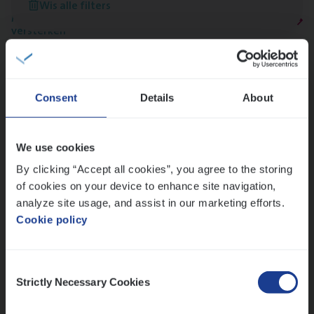
Wis alle filters
Meer dan collega’s: hoe Julie en Aurélie elkaar
versterken
Mathias houdt van diepgaande dossiers én droge
humor
Thalia zoekt graag oplossingen, in games én op het
Consent
Details
About
werk
We use cookies
Ons sollicitatieproces
By clicking “Accept all cookies”, you agree to the storing
of cookies on your device to enhance site navigation,
analyze site usage, and assist in our marketing efforts.
Cookie policy
Consent
Strictly Necessary Cookies
Selection