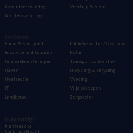
Kre­diet­ver­ze­ke­ring
Voer­tuig
&
vloot
Kunst­ver­ze­ke­ring
Sec­to­ren
Bouw
&
vastgoed
Publie­ke sec­tor / Overheid
Euro­pe­se ambtenaren
Retail
Finan­ci­ë­le instellingen
Trans­port
&
logistiek
Haven
Upcy­cling
&
recycling
Hout­sec­tor
Voe­ding
IT
Vrije beroe­pen
Land­bouw
Zorg­sec­tor
Hulp nodig?
Klan­ten­zo­ne
Van­b­re­da Health