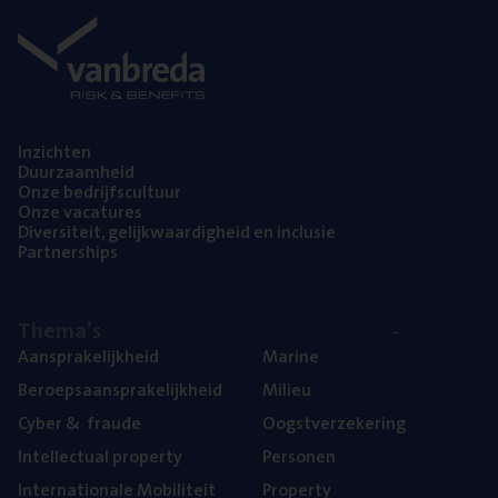
Inzich­ten
Duur­zaam­heid
Onze bedrijfs­cul­tuur
Onze vaca­tu­res
Diver­si­teit, gelijk­waar­dig­heid en inclusie
Part­ner­ships
The­ma’s
Aan­spra­ke­lijk­heid
Mari­ne
Beroeps­aan­spra­ke­lijk­heid
Mili­eu
Cyber
&
fraude
Oogst­ver­ze­ke­ring
Intel­lec­tu­al property
Per­so­nen
Inter­na­ti­o­na­le Mobiliteit
Pro­per­ty