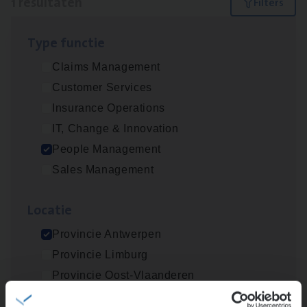
1 resultaten
Filters
Type func­tie
Busi­ness Mana­ger Mari­ne Cargo
Claims Management
People Management, Sales Management
Customer Services
Antwerpen
Insurance Operations
IT, Change & Innovation
People Management
Lees onze verhalen
Sales Management
Meer dan collega’s: hoe Julie en Aurélie elkaar
Loca­tie
versterken
Mathias houdt van diepgaande dossiers én droge
Provincie Antwerpen
humor
Provincie Limburg
Thalia zoekt graag oplossingen, in games én op het
Provincie Oost-Vlaanderen
werk