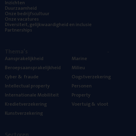
Inzich­ten
Duur­zaam­heid
Onze bedrijfs­cul­tuur
Onze vaca­tu­res
Diver­si­teit, gelijk­waar­dig­heid en inclusie
Part­ner­ships
The­ma’s
Aan­spra­ke­lijk­heid
Mari­ne
Beroeps­aan­spra­ke­lijk­heid
Mili­eu
Cyber
&
fraude
Oogst­ver­ze­ke­ring
Intel­lec­tu­al property
Per­so­nen
Inter­na­ti­o­na­le Mobiliteit
Pro­per­ty
Kre­diet­ver­ze­ke­ring
Voer­tuig
&
vloot
Kunst­ver­ze­ke­ring
Sec­to­ren