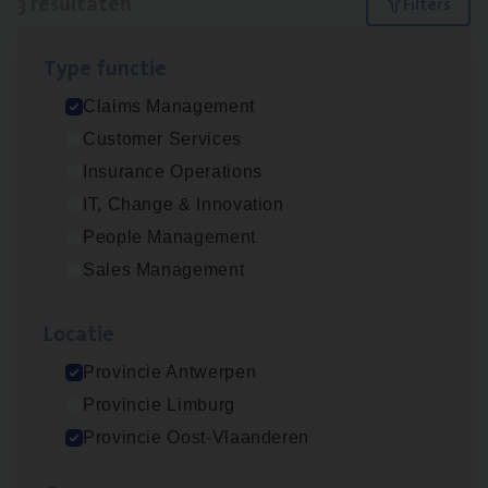
3 resultaten
Filters
Type func­tie
Claims­hand­ler Fleet
&
Bike
Claims Management
Claims Management
Customer Services
Antwerpen
Insurance Operations
IT, Change & Innovation
People Management
Scha­de Expert Fleet
Sales Management
Claims Management
Loca­tie
Antwerpen
Provincie Antwerpen
Provincie Limburg
Scha­de­be­heer­der verzekeringen
Provincie Oost-Vlaanderen
Claims Management