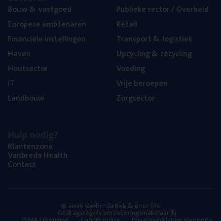
Bouw
&
vastgoed
Publie­ke sec­tor / Overheid
Euro­pe­se ambtenaren
Retail
Finan­ci­ë­le instellingen
Trans­port
&
logistiek
Haven
Upcy­cling
&
recycling
Hout­sec­tor
Voe­ding
IT
Vrije beroe­pen
Land­bouw
Zorg­sec­tor
Hulp nodig?
Klan­ten­zo­ne
Van­b­re­da Health
Con­tact
© 2026 Vanbreda Risk & Benefits
Gedragsregels verzekeringsmakelaardij
FSMA Erkenning
Cookie policy
Privacyverklaring Vanbreda