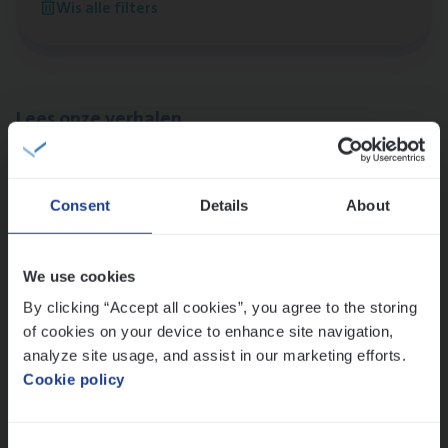
Wis alle filters
Sint-Niklaas/Temse
Lees onze verhalen
Meer dan collega’s: hoe Julie en Aurélie elkaar
versterken
Consent
Details
About
Mathias houdt van diepgaande dossiers én droge
humor
Thalia zoekt graag oplossingen, in games én op het
We use cookies
werk
By clicking “Accept all cookies”, you agree to the storing
of cookies on your device to enhance site navigation,
analyze site usage, and assist in our marketing efforts.
Ons sollicitatieproces
Cookie policy