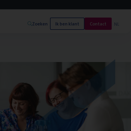
Zoeken
Ik ben klant
Contact
NL