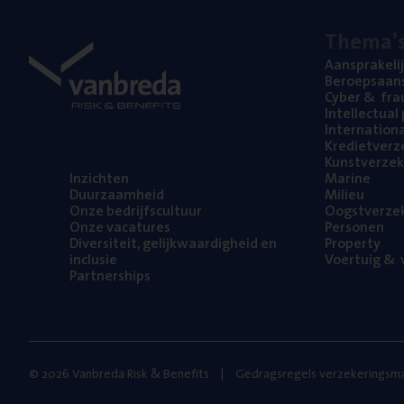
The­ma’
Aan­spra­ke­li
Beroeps­aan­s
Cyber
&
fra
Intel­lec­tu­a
Inter­na­ti­o­
Kre­diet­ver­z
Kunst­ver­ze­k
Inzich­ten
Mari­ne
Duur­zaam­heid
Mili­eu
Onze bedrijfs­cul­tuur
Oogst­ver­ze­
Onze vaca­tu­res
Per­so­nen
Diver­si­teit, gelijk­waar­dig­heid en
Pro­per­ty
inclusie
Voer­tuig
&
v
Part­ner­ships
© 2026 Vanbreda Risk & Benefits
Gedragsregels verzekeringsma