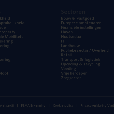
s
Sec­to­ren
jk­heid
Bouw
&
vastgoed
pra­ke­lijk­heid
Euro­pe­se ambtenaren
ude
Finan­ci­ë­le instellingen
l property
Haven
na­le Mobiliteit
Hout­sec­tor
e­ke­ring
IT
e­ring
Land­bouw
Publie­ke sec­tor / Overheid
Retail
ke­ring
Trans­port
&
logistiek
Upcy­cling
&
recycling
Voe­ding
loot
Vrije beroe­pen
Zorg­sec­tor
kelaardij
FSMA Erkenning
Cookie policy
Privacyverklaring Va