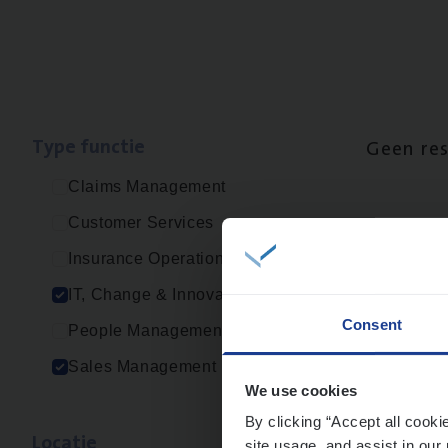
Type func­tie
Geen re
Claims Management
Customer Services
Insurance Operations
IT, Change & Innovation
Consent
People Management
Sales Management
We use cookies
By clicking “Accept all cooki
Loca­tie
site usage, and assist in our 