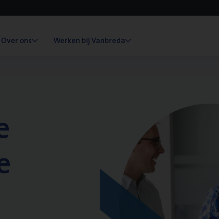
Over ons
Werken bij Vanbreda
e
e