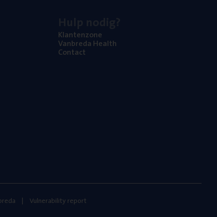
Hulp nodig?
Klan­ten­zo­ne
Van­b­re­da Health
Con­tact
nbreda
Vulnerability report