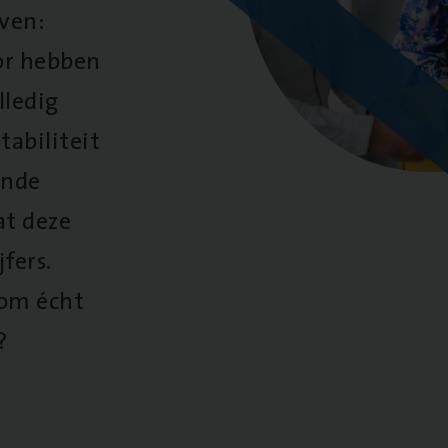
oven:
oor hebben
lledig
tabiliteit
ende
at deze
fers.
 om écht
?