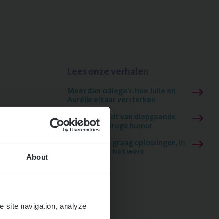
Lees onze verhalen
Meer dan collega’s: hoe Julie en
Aurélie elkaar versterken
Mathias houdt van diepgaande
dossiers én droge humor
Thalia zoekt graag oplossingen, in
games én op het werk
About
e site navigation, analyze