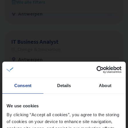
Wis alle filters
IT, Change & Innovation
Antwerpen
IT
Busi­ness Analyst
IT, Change & Innovation
Antwerpen
Lees onze verhalen
Consent
Details
About
Meer dan collega’s: hoe Julie en Aurélie elkaar
versterken
We use cookies
Mathias houdt van diepgaande dossiers én droge
By clicking “Accept all cookies”, you agree to the storing
humor
of cookies on your device to enhance site navigation,