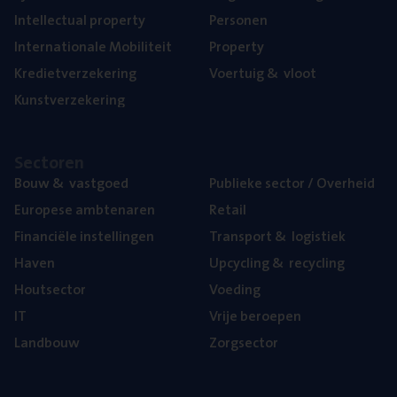
Intel­lec­tu­al property
Per­so­nen
Inter­na­ti­o­na­le Mobiliteit
Pro­per­ty
Kre­diet­ver­ze­ke­ring
Voer­tuig
&
vloot
Kunst­ver­ze­ke­ring
Sec­to­ren
Bouw
&
vastgoed
Publie­ke sec­tor / Overheid
Euro­pe­se ambtenaren
Retail
Finan­ci­ë­le instellingen
Trans­port
&
logistiek
Haven
Upcy­cling
&
recycling
Hout­sec­tor
Voe­ding
IT
Vrije beroe­pen
Land­bouw
Zorg­sec­tor