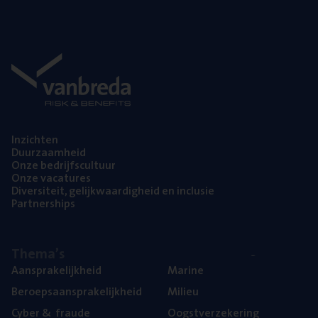
Inzich­ten
Duur­zaam­heid
Onze bedrijfs­cul­tuur
Onze vaca­tu­res
Diver­si­teit, gelijk­waar­dig­heid en inclusie
Part­ner­ships
The­ma’s
Aan­spra­ke­lijk­heid
Mari­ne
Beroeps­aan­spra­ke­lijk­heid
Mili­eu
Cyber
&
fraude
Oogst­ver­ze­ke­ring