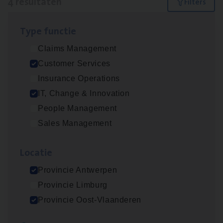
4 resultaten
Filters
Type func­tie
Test Ana­lyst
Claims Management
IT, Change & Innovation
Customer Services
Antwerpen
Insurance Operations
IT, Change & Innovation
People Management
Cus­to­mer Care Expert
Sales Management
Hospitalisatieverzekeringen
Customer Services
Loca­tie
Antwerpen
Provincie Antwerpen
Provincie Limburg
Provincie Oost-Vlaanderen
(Agi­le)
IT
Pro­ject Manager