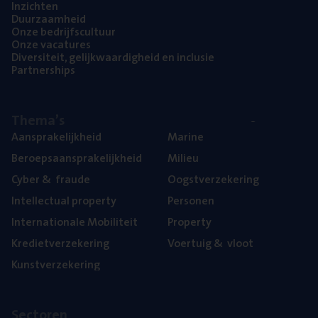
Inzich­ten
Duur­zaam­heid
Onze bedrijfs­cul­tuur
Onze vaca­tu­res
Diver­si­teit, gelijk­waar­dig­heid en inclusie
Part­ner­ships
The­ma’s
Aan­spra­ke­lijk­heid
Mari­ne
Beroeps­aan­spra­ke­lijk­heid
Mili­eu
Cyber
&
fraude
Oogst­ver­ze­ke­ring
Intel­lec­tu­al property
Per­so­nen
Inter­na­ti­o­na­le Mobiliteit
Pro­per­ty
Kre­diet­ver­ze­ke­ring
Voer­tuig
&
vloot
Kunst­ver­ze­ke­ring
Sec­to­ren