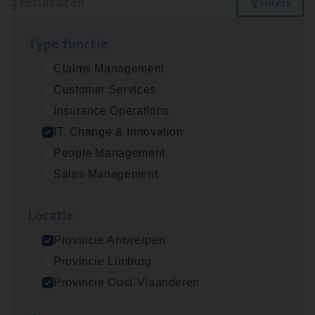
3 resultaten
Filters
Type func­tie
Test Ana­lyst
Claims Management
IT, Change & Innovation
Customer Services
Antwerpen
Insurance Operations
IT, Change & Innovation
People Management
(Agi­le)
IT
Pro­ject Manager
Sales Management
IT, Change & Innovation
Loca­tie
Antwerpen
Provincie Antwerpen
Provincie Limburg
IT
Busi­ness Analyst
Provincie Oost-Vlaanderen
IT, Change & Innovation