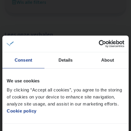
Wis alle filters
Antwerpen
Lees onze verhalen
Meer dan collega’s: hoe Julie en Aurélie elkaar
versterken
Consent
Details
About
Mathias houdt van diepgaande dossiers én droge
humor
Thalia zoekt graag oplossingen, in games én op het
We use cookies
werk
By clicking “Accept all cookies”, you agree to the storing
of cookies on your device to enhance site navigation,
analyze site usage, and assist in our marketing efforts.
Ons sollicitatieproces
Cookie policy