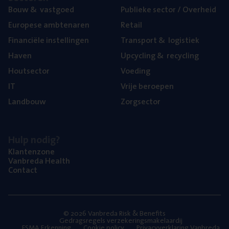
Bouw
&
vastgoed
Publie­ke sec­tor / Overheid
Euro­pe­se ambtenaren
Retail
Finan­ci­ë­le instellingen
Trans­port
&
logistiek
Haven
Upcy­cling
&
recycling
Hout­sec­tor
Voe­ding
IT
Vrije beroe­pen
Land­bouw
Zorg­sec­tor
Hulp nodig?
Klan­ten­zo­ne
Van­b­re­da Health
Con­tact
© 2026 Vanbreda Risk & Benefits
Gedragsregels verzekeringsmakelaardij
FSMA Erkenning
Cookie policy
Privacyverklaring Vanbreda