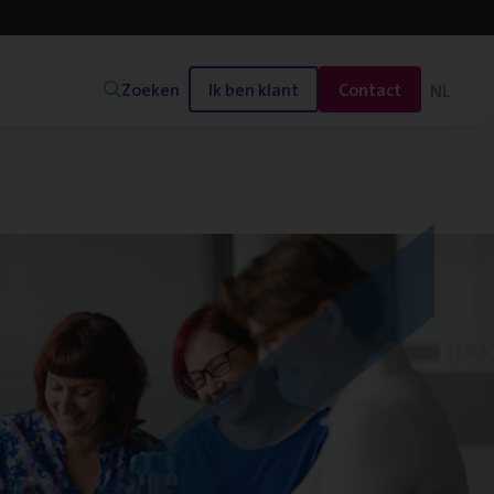
Zoeken
Ik ben klant
Contact
NL