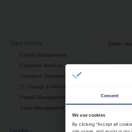
Type func­tie
Geen re
Claims Management
Customer Services
Insurance Operations
IT, Change & Innovation
Consent
People Management
Sales Management
We use cookies
By clicking “Accept all cooki
Loca­tie
site usage, and assist in our 