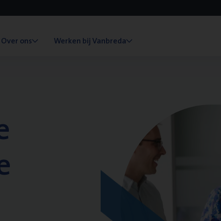
Over ons
Werken bij Vanbreda
e
e