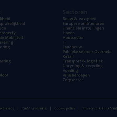
s
Sec­to­ren
jk­heid
Bouw
&
vastgoed
pra­ke­lijk­heid
Euro­pe­se ambtenaren
ude
Finan­ci­ë­le instellingen
l property
Haven
na­le Mobiliteit
Hout­sec­tor
e­ke­ring
IT
e­ring
Land­bouw
Publie­ke sec­tor / Overheid
Retail
ke­ring
Trans­port
&
logistiek
Upcy­cling
&
recycling
Voe­ding
loot
Vrije beroe­pen
Zorg­sec­tor
kelaardij
FSMA Erkenning
Cookie policy
Privacyverklaring Va