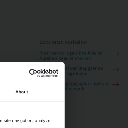
Lees onze verhalen
Meer dan collega’s: hoe Julie en
Aurélie elkaar versterken
Mathias houdt van diepgaande
dossiers én droge humor
Thalia zoekt graag oplossingen, in
games én op het werk
About
e site navigation, analyze