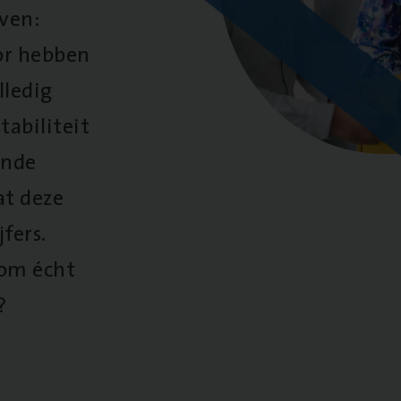
oven:
oor hebben
lledig
tabiliteit
ende
at deze
fers.
 om écht
?