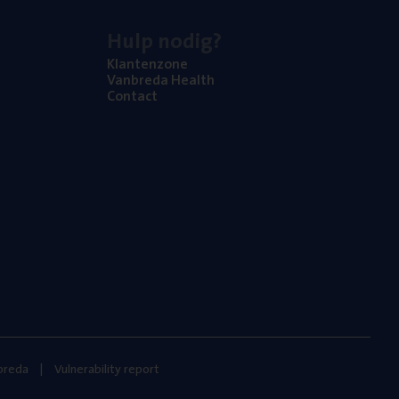
Hulp nodig?
Klan­ten­zo­ne
Van­b­re­da Health
Con­tact
nbreda
Vulnerability report