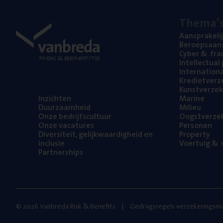
The­ma’
Aan­spra­ke­li
Beroeps­aan­s
Cyber
&
fra
Intel­lec­tu­a
Inter­na­ti­o­
Kre­diet­ver­z
Kunst­ver­ze­k
Inzich­ten
Mari­ne
Duur­zaam­heid
Mili­eu
Onze bedrijfs­cul­tuur
Oogst­ver­ze­
Onze vaca­tu­res
Per­so­nen
Diver­si­teit, gelijk­waar­dig­heid en
Pro­per­ty
inclusie
Voer­tuig
&
v
Part­ner­ships
© 2026 Vanbreda Risk & Benefits
Gedragsregels verzekeringsma