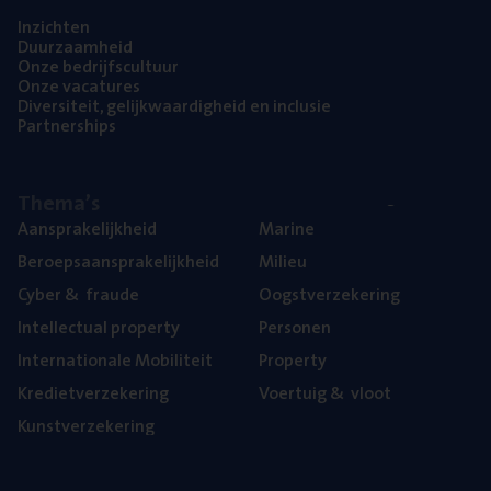
Inzich­ten
Duur­zaam­heid
Onze bedrijfs­cul­tuur
Onze vaca­tu­res
Diver­si­teit, gelijk­waar­dig­heid en inclusie
Part­ner­ships
The­ma’s
Aan­spra­ke­lijk­heid
Mari­ne
Beroeps­aan­spra­ke­lijk­heid
Mili­eu
Cyber
&
fraude
Oogst­ver­ze­ke­ring
Intel­lec­tu­al property
Per­so­nen
Inter­na­ti­o­na­le Mobiliteit
Pro­per­ty
Kre­diet­ver­ze­ke­ring
Voer­tuig
&
vloot
Kunst­ver­ze­ke­ring