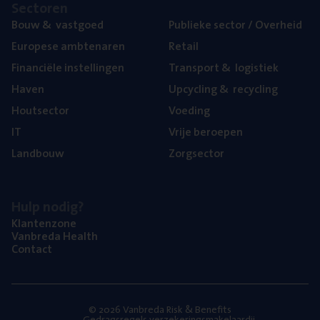
Sec­to­ren
Bouw
&
vastgoed
Publie­ke sec­tor / Overheid
Euro­pe­se ambtenaren
Retail
Finan­ci­ë­le instellingen
Trans­port
&
logistiek
Haven
Upcy­cling
&
recycling
Hout­sec­tor
Voe­ding
IT
Vrije beroe­pen
Land­bouw
Zorg­sec­tor
Hulp nodig?
Klan­ten­zo­ne
Van­b­re­da Health
Con­tact
© 2026 Vanbreda Risk & Benefits
Gedragsregels verzekeringsmakelaardij