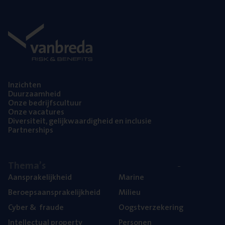
Inzich­ten
Duur­zaam­heid
Onze bedrijfs­cul­tuur
Onze vaca­tu­res
Diver­si­teit, gelijk­waar­dig­heid en inclusie
Part­ner­ships
The­ma’s
Aan­spra­ke­lijk­heid
Mari­ne
Beroeps­aan­spra­ke­lijk­heid
Mili­eu
Cyber
&
fraude
Oogst­ver­ze­ke­ring
Intel­lec­tu­al property
Per­so­nen