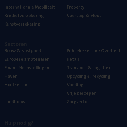
Inter­na­ti­o­na­le Mobiliteit
Pro­per­ty
Kre­diet­ver­ze­ke­ring
Voer­tuig
&
vloot
Kunst­ver­ze­ke­ring
Sec­to­ren
Bouw
&
vastgoed
Publie­ke sec­tor / Overheid
Euro­pe­se ambtenaren
Retail
Finan­ci­ë­le instellingen
Trans­port
&
logistiek
Haven
Upcy­cling
&
recycling
Hout­sec­tor
Voe­ding
IT
Vrije beroe­pen
Land­bouw
Zorg­sec­tor
Hulp nodig?