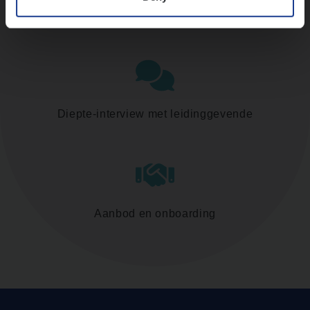
Assessment
Diepte-interview met leidinggevende
Aanbod en onboarding