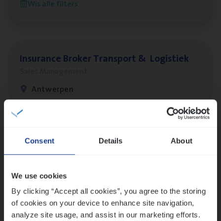
Wis alle filters
Antwerpen
Insu­ran­ce Bro­ker Trans­port
&
Logistiek
Sales Management
Antwerpen
Lees onze verhalen
Consent
Details
About
Meer dan collega’s: hoe Julie en Aurélie elkaar
versterken
We use cookies
Mathias houdt van diepgaande dossiers én droge
humor
By clicking “Accept all cookies”, you agree to the storing
of cookies on your device to enhance site navigation,
Thalia zoekt graag oplossingen, in games én op het
analyze site usage, and assist in our marketing efforts.
werk