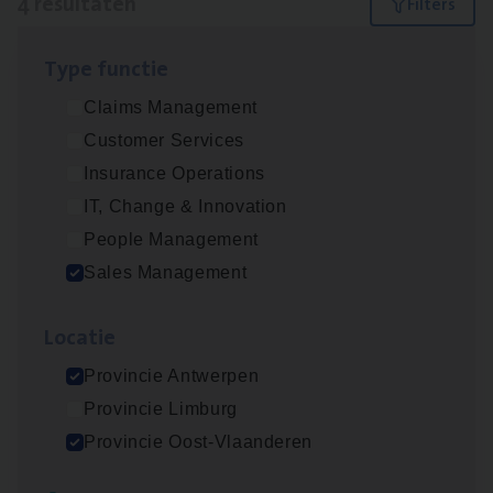
4 resultaten
Filters
Type func­tie
Busi­ness Mana­ger Mari­ne Cargo
Claims Management
People Management, Sales Management
Customer Services
Antwerpen
Insurance Operations
IT, Change & Innovation
People Management
Cor­po­ra­te Insu­ran­ce Bro­ker Property
Sales Management
Sales Management
Loca­tie
Antwerpen
Provincie Antwerpen
Provincie Limburg
Insu­ran­ce Bro­ker
KMO
Provincie Oost-Vlaanderen
Sales Management