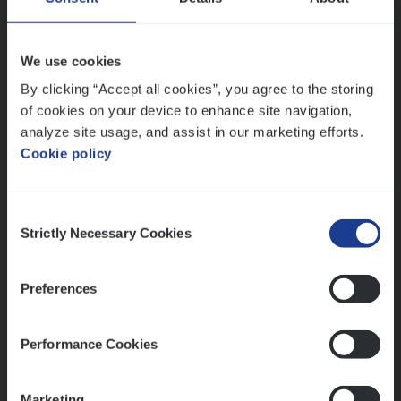
IT, Change & Innovation
Antwerpen
We use cookies
By clicking “Accept all cookies”, you agree to the storing
of cookies on your device to enhance site navigation,
Lees onze verhalen
analyze site usage, and assist in our marketing efforts.
Cookie policy
Meer dan collega’s: hoe Julie en Aurélie elkaar
versterken
Mathias houdt van diepgaande dossiers én droge
Consent
humor
Strictly Necessary Cookies
Selection
Thalia zoekt graag oplossingen, in games én op het
werk
Preferences
Performance Cookies
Ons sollicitatieproces
Marketing