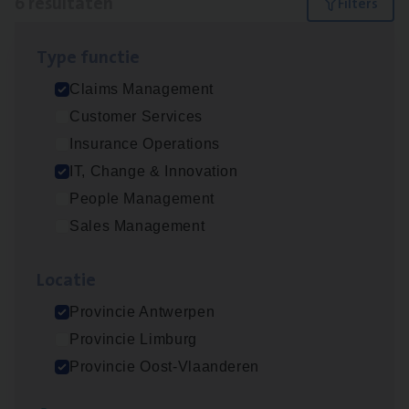
6 resultaten
Filters
Type func­tie
Claims­hand­ler Fleet
&
Bike
Claims Management
Claims Management
Customer Services
Antwerpen
Insurance Operations
IT, Change & Innovation
People Management
Test Ana­lyst
Sales Management
IT, Change & Innovation
Loca­tie
Antwerpen
Provincie Antwerpen
Provincie Limburg
Scha­de Expert Fleet
Provincie Oost-Vlaanderen
Claims Management