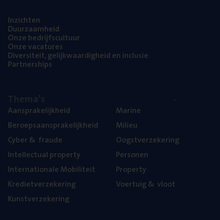
Inzich­ten
Duur­zaam­heid
Onze bedrijfs­cul­tuur
Onze vaca­tu­res
Diver­si­teit, gelijk­waar­dig­heid en inclusie
Part­ner­ships
The­ma’s
Aan­spra­ke­lijk­heid
Mari­ne
Beroeps­aan­spra­ke­lijk­heid
Mili­eu
Cyber
&
fraude
Oogst­ver­ze­ke­ring
Intel­lec­tu­al property
Per­so­nen
Inter­na­ti­o­na­le Mobiliteit
Pro­per­ty
Kre­diet­ver­ze­ke­ring
Voer­tuig
&
vloot
Kunst­ver­ze­ke­ring