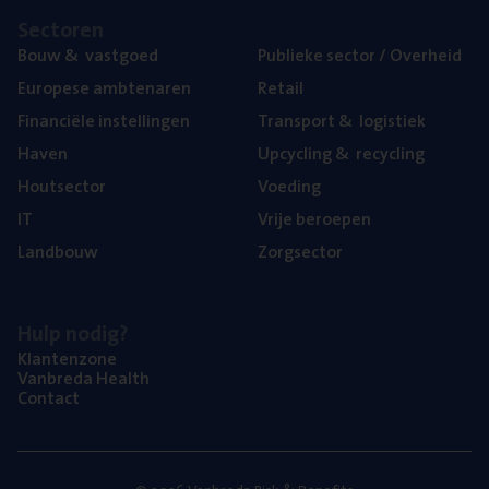
Sec­to­ren
Bouw
&
vastgoed
Publie­ke sec­tor / Overheid
Euro­pe­se ambtenaren
Retail
Finan­ci­ë­le instellingen
Trans­port
&
logistiek
Haven
Upcy­cling
&
recycling
Hout­sec­tor
Voe­ding
IT
Vrije beroe­pen
Land­bouw
Zorg­sec­tor
Hulp nodig?
Klan­ten­zo­ne
Van­b­re­da Health
Con­tact