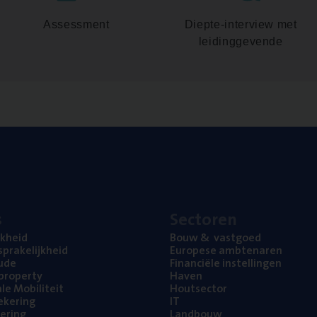
Assessment
Diepte-interview met
leidinggevende
s
Sec­to­ren
jk­heid
Bouw
&
vastgoed
pra­ke­lijk­heid
Euro­pe­se ambtenaren
ude
Finan­ci­ë­le instellingen
l property
Haven
na­le Mobiliteit
Hout­sec­tor
e­ke­ring
IT
e­ring
Land­bouw