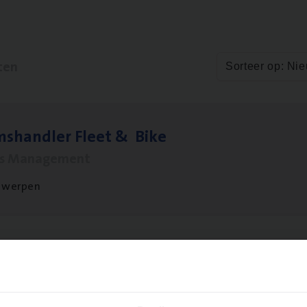
ten
Sorteer op: Ni
ms­hand­ler Fleet
&
Bike
ms Management
twerpen
to­mer Care Expert Hospitalisatieverzekeri
mer Services