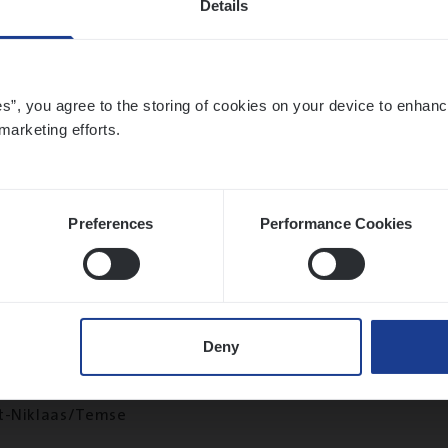
Details
twerpen
es”, you agree to the storing of cookies on your device to enhanc
marketing efforts.
­de Expert Fleet
ms Management
twerpen
Preferences
Performance Cookies
­de­be­heer­der verzekeringen
Deny
ms Management
t-Niklaas/Temse