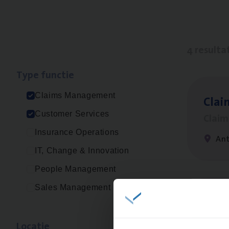
4 resulta
Type func­tie
Claims Management
Clai
Customer Services
Clai
Insurance Operations
An
IT, Change & Innovation
People Management
Sales Management
Cus­
Custo
Loca­tie