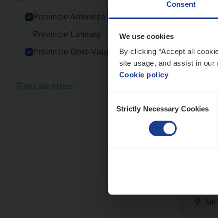
Consent
An
Provincie Antwerpen
Provincie Limburg
We use cookies
By clicking “Accept all cooki
Provincie Oost-Vlaanderen
site usage, and assist in our 
Scha
Cookie policy
Clai
Wis alle filters
Consent
An
Strictly Necessary Cookies
Selection
Scha
Clai
Sin