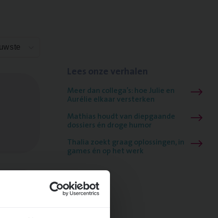
euwste
Lees onze verhalen
Meer dan collega’s: hoe Julie en
Aurélie elkaar versterken
Mathias houdt van diepgaande
dossiers én droge humor
Thalia zoekt graag oplossingen, in
games én op het werk
ngen