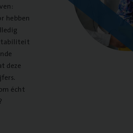
oven:
oor hebben
lledig
tabiliteit
ende
at deze
fers.
 om écht
?