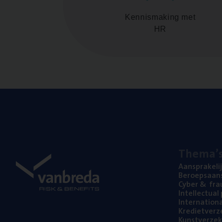
Kennismaking met
HR
The­ma’
Aan­spra­ke­li
Beroeps­aan­s
Cyber
&
fra
Intel­lec­tu­a
Inter­na­ti­o­
Kre­diet­ver­z
Kunst­ver­ze­k