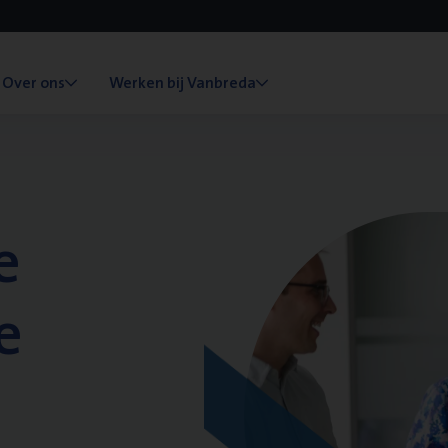
Over ons
Werken bij Vanbreda
e
e