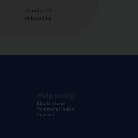
Aanbod en
onboarding
Hulp nodig?
Klan­ten­zo­ne
Van­b­re­da Health
Con­tact