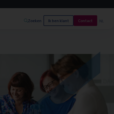
Zoeken
Ik ben klant
Contact
NL