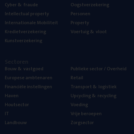
Cyber
&
fraude
Oogst­ver­ze­ke­ring
Intel­lec­tu­al property
Per­so­nen
Inter­na­ti­o­na­le Mobiliteit
Pro­per­ty
Kre­diet­ver­ze­ke­ring
Voer­tuig
&
vloot
Kunst­ver­ze­ke­ring
Sec­to­ren
Bouw
&
vastgoed
Publie­ke sec­tor / Overheid
Euro­pe­se ambtenaren
Retail
Finan­ci­ë­le instellingen
Trans­port
&
logistiek
Haven
Upcy­cling
&
recycling
Hout­sec­tor
Voe­ding
IT
Vrije beroe­pen
Land­bouw
Zorg­sec­tor