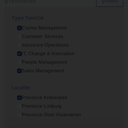
9 resultaten
Filters
Type func­tie
Claims­hand­ler Fleet
&
Bike
Claims Management
Claims Management
Customer Services
Antwerpen
Insurance Operations
IT, Change & Innovation
People Management
Vorige
Volgende
Sales Management
Loca­tie
Lees onze verhalen
Provincie Antwerpen
Meer dan collega’s: hoe Julie en Aurélie elkaar
Provincie Limburg
versterken
Provincie Oost-Vlaanderen
Mathias houdt van diepgaande dossiers én droge
humor