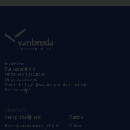
Inzich­ten
Duur­zaam­heid
Onze bedrijfs­cul­tuur
Onze vaca­tu­res
Diver­si­teit, gelijk­waar­dig­heid en inclusie
Part­ner­ships
The­ma’s
Aan­spra­ke­lijk­heid
Mari­ne
Beroeps­aan­spra­ke­lijk­heid
Mili­eu