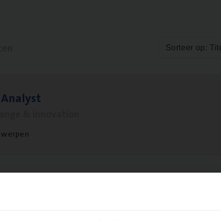
ten
Sorteer op: Tit
 Ana­lyst
hange & Innovation
twerpen
si­ness Analyst
hange & Innovation