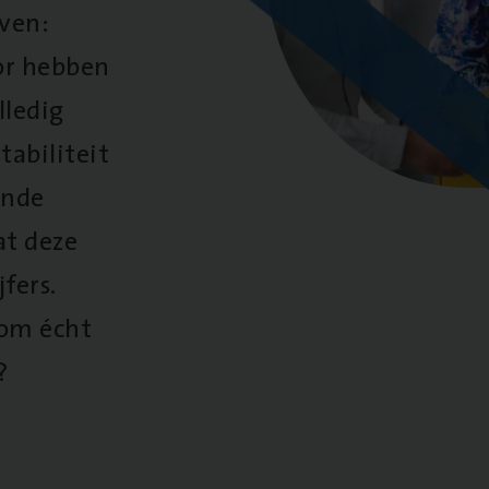
oven:
oor hebben
lledig
tabiliteit
ende
at deze
fers.
 om écht
?