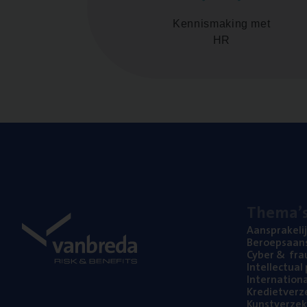
Kennismaking met
HR
The­ma’
Aan­spra­ke­li
Beroeps­aan­s
Cyber
&
fra
Intel­lec­tu­a
Inter­na­ti­o­
Kre­diet­ver­z
Kunst­ver­ze­k