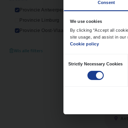
Consent
An
Provincie Antwerpen
Provincie Limburg
We use cookies
By clicking “Accept all cooki
Provincie Oost-Vlaanderen
site usage, and assist in our 
Cus­
Cookie policy
Custo
Wis alle filters
Consent
An
Strictly Necessary Cookies
Selection
(Agi­
IT, C
An