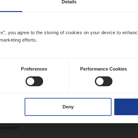
Details
twerpen
es”, you agree to the storing of cookies on your device to enhanc
marketing efforts.
to­mer Care Expert Hospitalisatieverzekeri
mer Services
twerpen
Preferences
Performance Cookies
le)
IT
Pro­ject Manager
Deny
hange & Innovation
twerpen