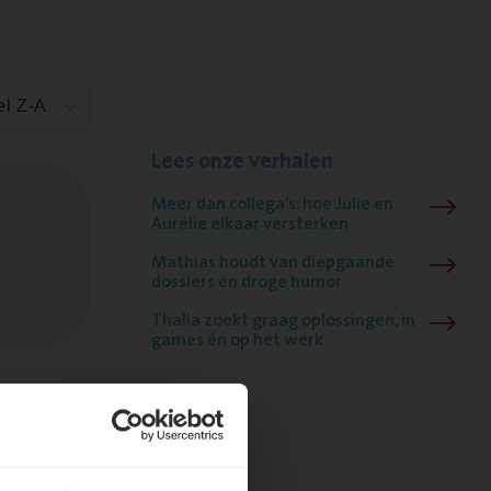
el Z-A
Lees onze verhalen
Meer dan collega’s: hoe Julie en
Aurélie elkaar versterken
Mathias houdt van diepgaande
dossiers én droge humor
Thalia zoekt graag oplossingen, in
games én op het werk