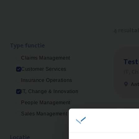
4 resulta
Type func­tie
Claims Management
Test
Customer Services
IT, C
Insurance Operations
An
IT, Change & Innovation
People Management
Sales Management
IT
Bu
IT, C
Loca­tie