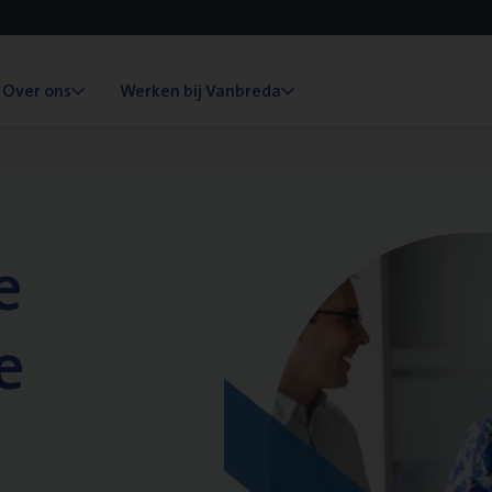
Over ons
Werken bij Vanbreda
e
e