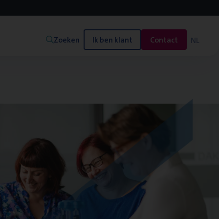
Zoeken
Ik ben klant
Contact
NL