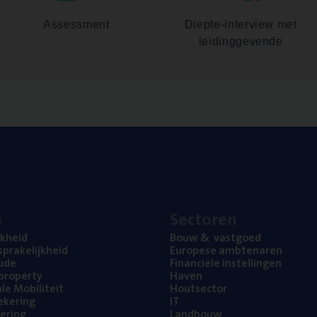
Assessment
Diepte-interview met
leidinggevende
s
Sec­to­ren
jk­heid
Bouw
&
vastgoed
pra­ke­lijk­heid
Euro­pe­se ambtenaren
ude
Finan­ci­ë­le instellingen
l property
Haven
na­le Mobiliteit
Hout­sec­tor
e­ke­ring
IT
e­ring
Land­bouw