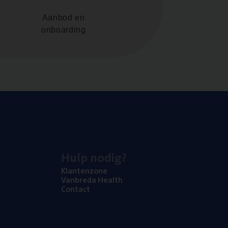
Aanbod en
onboarding
Hulp nodig?
Klan­ten­zo­ne
Van­b­re­da Health
Con­tact