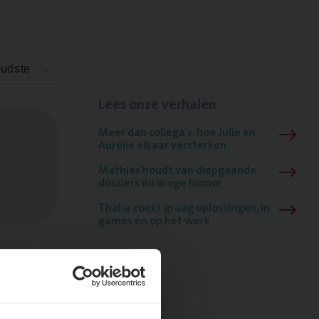
Oudste
Lees onze verhalen
Meer dan collega’s: hoe Julie en
Aurélie elkaar versterken
Mathias houdt van diepgaande
dossiers én droge humor
Thalia zoekt graag oplossingen, in
games én op het werk