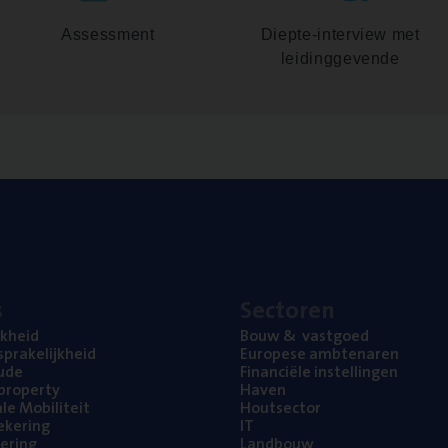
Assessment
Diepte-interview met
leidinggevende
s
Sec­to­ren
jk­heid
Bouw
&
vastgoed
pra­ke­lijk­heid
Euro­pe­se ambtenaren
ude
Finan­ci­ë­le instellingen
l property
Haven
na­le Mobiliteit
Hout­sec­tor
e­ke­ring
IT
e­ring
Land­bouw