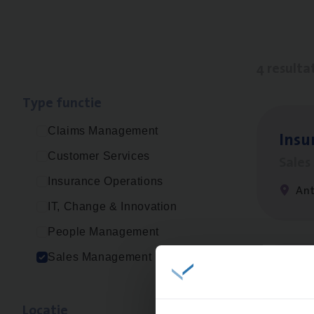
4 resulta
Type func­tie
Claims Management
Insu­
Customer Services
Sale
Insurance Operations
An
IT, Change & Innovation
People Management
Sales Management
Busi
Peop
Loca­tie