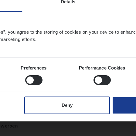
Details
twerpen
es”, you agree to the storing of cookies on your device to enhanc
marketing efforts.
o­ra­te Insu­ran­ce Bro­ker Property
s Management
twerpen
Preferences
Performance Cookies
­ran­ce Bro­ker
KMO
Deny
s Management
twerpen