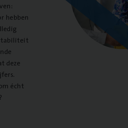
oven:
oor hebben
lledig
tabiliteit
ende
at deze
fers.
 om écht
?