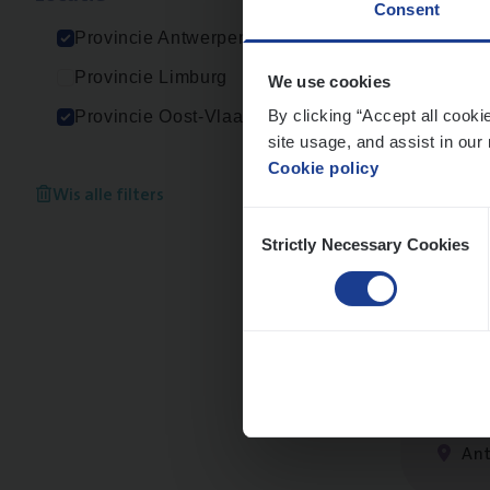
Consent
An
Provincie Antwerpen
Provincie Limburg
We use cookies
By clicking “Accept all cooki
Provincie Oost-Vlaanderen
site usage, and assist in our 
Cor­p
Cookie policy
Sale
Wis alle filters
Consent
An
Strictly Necessary Cookies
Selection
Insu
Sale
An