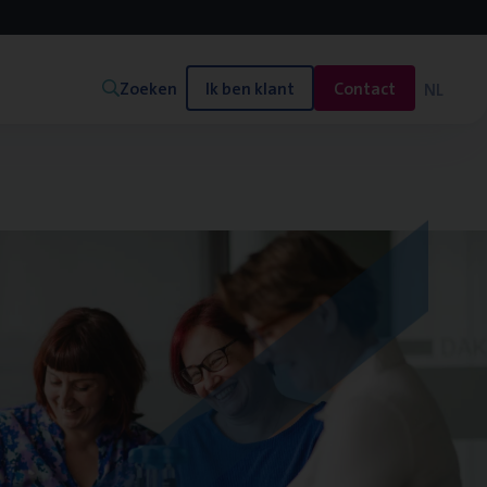
Zoeken
Ik ben klant
Contact
NL