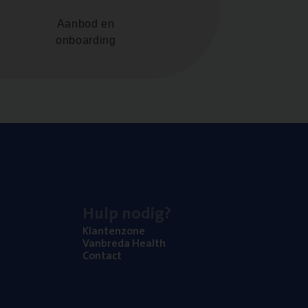
Aanbod en
onboarding
Hulp nodig?
Klan­ten­zo­ne
Van­b­re­da Health
Con­tact