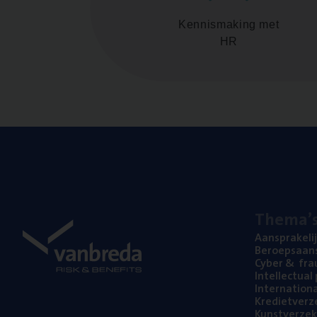
Kennismaking met
HR
The­ma’
Aan­spra­ke­li
Beroeps­aan­s
Cyber
&
fra
Intel­lec­tu­a
Inter­na­ti­o­
Kre­diet­ver­z
Kunst­ver­ze­k