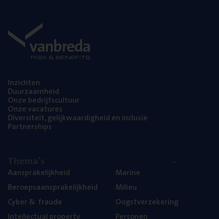
Inzich­ten
Duur­zaam­heid
Onze bedrijfs­cul­tuur
Onze vaca­tu­res
Diver­si­teit, gelijk­waar­dig­heid en inclusie
Part­ner­ships
The­ma’s
Aan­spra­ke­lijk­heid
Mari­ne
Beroeps­aan­spra­ke­lijk­heid
Mili­eu
Cyber
&
fraude
Oogst­ver­ze­ke­ring
Intel­lec­tu­al property
Per­so­nen