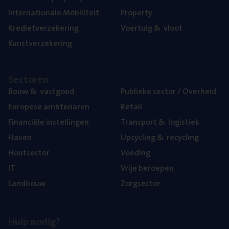
Inter­na­ti­o­na­le Mobiliteit
Pro­per­ty
Kre­diet­ver­ze­ke­ring
Voer­tuig
&
vloot
Kunst­ver­ze­ke­ring
Sec­to­ren
Bouw
&
vastgoed
Publie­ke sec­tor / Overheid
Euro­pe­se ambtenaren
Retail
Finan­ci­ë­le instellingen
Trans­port
&
logistiek
Haven
Upcy­cling
&
recycling
Hout­sec­tor
Voe­ding
IT
Vrije beroe­pen
Land­bouw
Zorg­sec­tor
Hulp nodig?