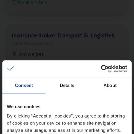
Wis alle filters
Antwerpen
Insu­ran­ce Bro­ker Trans­port
&
Logistiek
Sales Management
Antwerpen
Lees onze verhalen
Consent
Details
About
Meer dan collega’s: hoe Julie en Aurélie elkaar
versterken
We use cookies
Mathias houdt van diepgaande dossiers én droge
humor
By clicking “Accept all cookies”, you agree to the storing
of cookies on your device to enhance site navigation,
Thalia zoekt graag oplossingen, in games én op het
analyze site usage, and assist in our marketing efforts.
werk