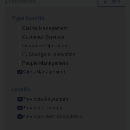
4 resultaten
Filters
Type func­tie
Insu­ran­ce Bro­ker
KMO
Claims Management
Sales Management
Customer Services
Antwerpen
Insurance Operations
IT, Change & Innovation
People Management
Cor­po­ra­te Insu­ran­ce Bro­ker Property
Sales Management
Sales Management
Loca­tie
Antwerpen
Provincie Antwerpen
Provincie Limburg
Busi­ness Mana­ger Mari­ne Cargo
Provincie Oost-Vlaanderen
People Management, Sales Management