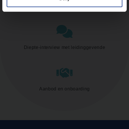
Assessment
Diepte-interview met leidinggevende
Aanbod en onboarding