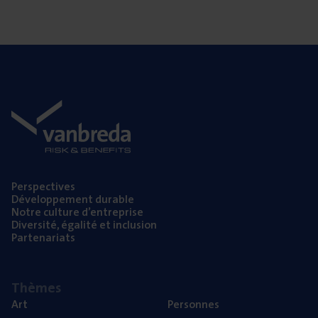
aussi fortement la pension complémentaire
constituée via l’employeur. Vanbreda Risk &
Benefits a évalué les répercussions financières de
cette mesure.
Pers­pec­tives
Déve­lop­pe­ment durable
Notre culture d’entreprise
Diver­si­té, éga­li­té et inclusion
Par­te­na­riats
Thèmes
Art
Per­sonnes