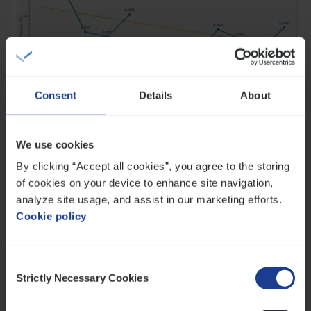
Consent
Details
About
Source : Coût technique des accidents du travail par activité
portuaire, Baromètre Portuaire, Vanbreda Risk & Benefits
We use cookies
Cela implique non seulement un
environnement de
By clicking “Accept all cookies”, you agree to the storing
travail plus sûr
pour les travailleurs portuaires, mais
of cookies on your device to enhance site navigation,
aussi une
économie directe pour les entreprises
analyze site usage, and assist in our marketing efforts.
portuaires
, notamment en matière d’assurance
Cookie policy
accidents du travail.
Le pourcentage du coût
technique reflète le taux de prime que paie
l’entreprise portuaire pour cette assurance.
Consent
Strictly Necessary Cookies
Selection
L’impact financier d’un sinistre est généralement