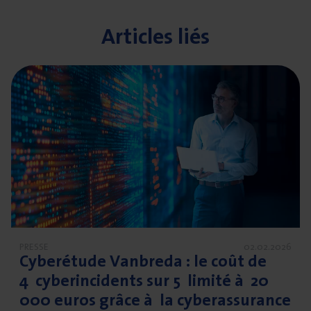
Articles liés
En savoir plus sur Cyberétude Vanbreda : le coût de 4 cyb
PRESSE
02.02.2026
Cybe­ré­tude Van­bre­da : le coût de
4
cybe­rin­ci­dents sur
5
limi­té à
20
000
euros grâce à la cyberassurance