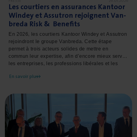
PRESSE
26.01.2026
C’est ce que révèle la cyberétude annuelle de
Les cour­tiers en assu­rances Kan­toor
Vanbreda Risk & Benefits.
Win­dey et Assu­tron rejoignent Van­
bre­da Risk
&
Benefits
En 2026, les courtiers Kantoor Windey et Assutron
rejoindront le groupe Vanbreda. Cette étape
permet à trois acteurs solides de mettre en
commun leur expertise, afin d’encore mieux servir
les entreprises, les professions libérales et les
particuliers du pays de Waes, entre Anvers et
En savoir plus
Gand. Pedro Matthynssens, CEO de Vanbreda
Risk & Benefits : « Windey et Assutron sont deux
valeurs sûres de cette région. Leur choix en faveur
En savoir plus sur Anchor Insurance et Vanbreda Risk & B
de Vanbreda confirme notre position de leader du
marché et d’employeur attractif. Ensemble, nous
entendons nous positionner en courtier
incontournable dans le pays de Waes. »