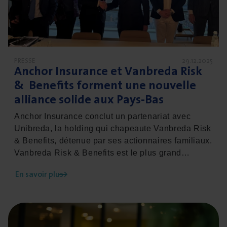
PRESSE
29.12.2025
Anchor Insu­rance et Van­bre­da Risk
&
Bene­fits forment une nou­velle
alliance solide aux Pays-Bas
Anchor Insurance conclut un partenariat avec
Unibreda, la holding qui chapeaute Vanbreda Risk
& Benefits, détenue par ses actionnaires familiaux.
Vanbreda Risk & Benefits est le plus grand
intermédiaire d’assurance indépendant du
En savoir plus
Benelux. Grâce à cette collaboration, Anchor
franchit une nouvelle étape dans son
développement en tant que courtier en assurances
En savoir plus sur L’indexation en centimes impacte dir
de premier plan dans les secteurs de niche de la
marine, de l’énergie, de la construction et du