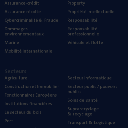
Assu­rance-cré­dit
Pro­per­ty
Assu­rance récolte
Pro­prié­té intellectuelle
Cyber­cri­mi­na­li­té
&
Fraude
Res­pon­sa­bi­li­té
Dom­mages
Res­pon­sa­bi­li­té
environnementaux
professionnelle
Marine
Véhi­cule et flotte
Mobi­li­té internationale
Sec­teurs
Agri­cul­ture
Sec­teur informatique
Construc­tion et Immobilier
Sec­teur public / pou­voirs
publics
Fonc­tion­naires Européens
Soins de santé
Ins­ti­tu­tions financières
Supra­re­cy­clage
Le sec­teur du bois
&
recyclage
Port
Trans­port
&
Logistique