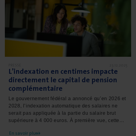
commerce de gros. Unibreda acquiert une
participation majoritaire dans Anchor, tout en
conservant le modèle de partenariat existant.
PRESSE
23.12.2025
L’indexation en cen­times impacte
direc­te­ment le capi­tal de pen­sion
complémentaire
Le gouvernement fédéral a annoncé qu’en 2026 et
2028, l’indexation automatique des salaires ne
serait pas appliquée à la partie du salaire brut
supérieure à 4 000 euros. À première vue, cette
mesure (l’indexation en centimes) semble surtout
En savoir plus
toucher les rémunérations. Elle impacte toutefois