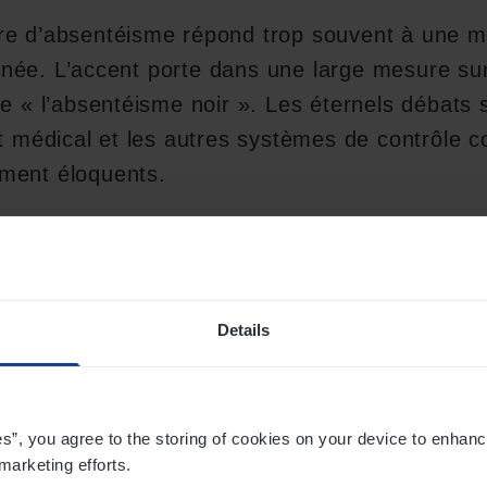
re d’absentéisme répond trop souvent à une m
née. L’accent porte dans une large mesure sur
le « l’absentéisme noir ». Les éternels débats 
at médical et les autres systèmes de contrôle c
ment éloquents.
ontrôle peut partiellement s’expliquer par les 
es, qui ont tendance à prendre le pas sur les
 Nous élaborons des systèmes de contrôle par 
Details
es expériences. Mais quel est le pourcentage 
iqués dans ces présumés abus ? Les estimati
lement entre 1 et 5 pour cent.
es”, you agree to the storing of cookies on your device to enhanc
marketing efforts.