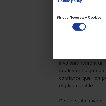
Cookie policy
Un seul m
Consent
concentre
Strictly Necessary Cookies
Selection
L’essence du message
système autour d’une
involontairement un 
totalement digne de f
confiance que l’on po
et plus durable.
Dès lors, il convien