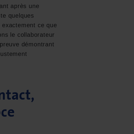
rant après une
este quelques
st exactement ce que
ns le collaborateur
e preuve démontrant
 justement
ntact,
oce