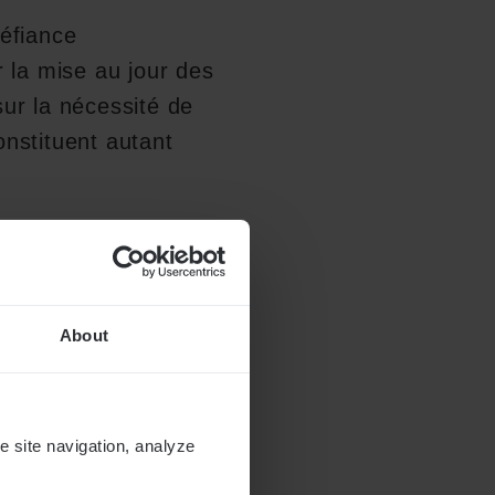
éfiance
 la mise au jour des
sur la nécessité de
onstituent autant
effets délétères de
 innombrables cas en
crainte de voir se
About
réel des
ons demeurent basses
e site navigation, analyze