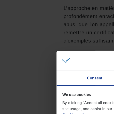
L’approche en matiè
profondément enraci
abus, que l’on appel
remettre un certific
d’exemples suffisam
Cette obsession du c
mauvaises expérienc
tout point honnêtes.
Consent
répéter ces mauvais
collaborateurs impl
We use cookies
et se situent généra
By clicking “Accept all cooki
site usage, and assist in our 