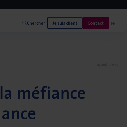
Chercher
Je suis client
Contact
FR
19 août 2025
 la méfiance
fiance