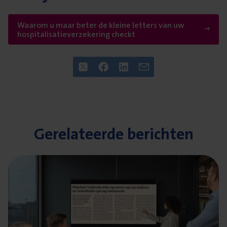
Waarom u maar beter de kleine letters van uw
hospitalisatieverzekering checkt
Twitter
Facebook
LinkedIn
E-mail
Gere­la­teer­de berichten
Lees meer over Makelaar Vanbreda mikt op omzet van 25