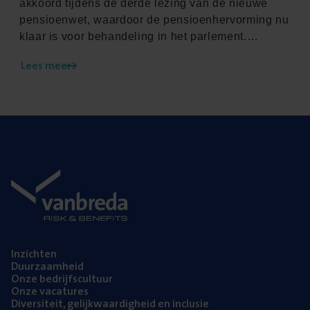
akkoord tijdens de derde lezing van de nieuwe
pensioenwet, waardoor de pensioenhervorming nu
klaar is voor behandeling in het parlement.
Daarmee komt het dossier in een finale fase, met
Lees meer
de ambitie om de hervormingsmaatregelen met
betrekking tot het wettelijk pensioen vanaf 2027
stelselmatig in werking te laten treden. Het
uiteindelijke doel van de hervormingen is om het
stelsel duurzamer, rechtvaardiger en eerlijker te
maken.
Inzich­ten
Duur­zaam­heid
Onze bedrijfs­cul­tuur
Onze vaca­tu­res
Diver­si­teit, gelijk­waar­dig­heid en inclusie