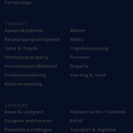
Part­ner­ships
The­ma’s
Aan­spra­ke­lijk­heid
Mari­ne
Beroeps­aan­spra­ke­lijk­heid
Mili­eu
Cyber
&
fraude
Oogst­ver­ze­ke­ring
Intel­lec­tu­al property
Per­so­nen
Inter­na­ti­o­na­le Mobiliteit
Pro­per­ty
Kre­diet­ver­ze­ke­ring
Voer­tuig
&
vloot
Kunst­ver­ze­ke­ring
Sec­to­ren
Bouw
&
vastgoed
Publie­ke sec­tor / Overheid
Euro­pe­se ambtenaren
Retail
Finan­ci­ë­le instellingen
Trans­port
&
logistiek