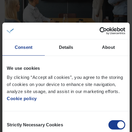
PUBLICATIE
13.05.2026
Make­laar Van­b­re­da mikt op omzet
van
250
mil­joen na Neder­land­se
Consent
Details
About
sprong voorwaarts
Na de overname van een Rotterdamse
We use cookies
sectorgenoot ligt de Belgische
By clicking “Accept all cookies”, you agree to the storing
verzekeringsmakelaar Vanbreda Risk & Benefits
of cookies on your device to enhance site navigation,
op koers om over vier jaar een kwart miljard omzet
analyze site usage, and assist in our marketing efforts.
te draaien. Onze CEO Pedro Matthynssens
Cookie policy
Lees meer
verduidelijkt de overnamestrategie in De Tijd maar
ziet ook kapers op de kust.
Consent
Lees meer over Vanbreda Risk & Benefits staat nu ook in
Strictly Necessary Cookies
Selection