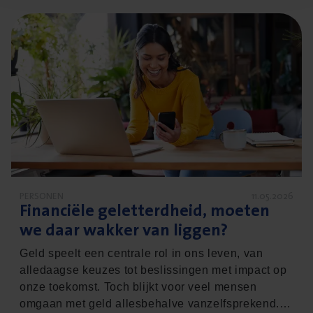
Lees meer over Financiële geletterdheid, moeten we daa
PERSONEN
11.05.2026
Finan­ci­ë­le gelet­terd­heid, moe­ten
we daar wak­ker van liggen?
Geld speelt een centrale rol in ons leven, van
alledaagse keuzes tot beslissingen met impact op
onze toekomst. Toch blijkt voor veel mensen
omgaan met geld allesbehalve vanzelfsprekend. In