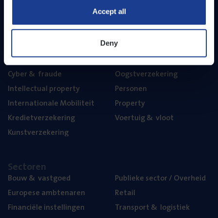
Accept all
The­ma’s
Aan­spra­ke­lijk­heid
Mari­ne
Deny
Beroeps­aan­spra­ke­lijk­heid
Mili­eu
Cyber
&
fraude
Oogst­ver­ze­ke­ring
Intel­lec­tu­al property
Per­so­nen
Inter­na­ti­o­na­le Mobiliteit
Pro­per­ty
Kre­diet­ver­ze­ke­ring
Voer­tuig
&
vloot
Kunst­ver­ze­ke­ring
Sec­to­ren
Bouw
&
vastgoed
Publie­ke sec­tor / Overheid
Euro­pe­se ambtenaren
Retail
Finan­ci­ë­le instellingen
Trans­port
&
logistiek