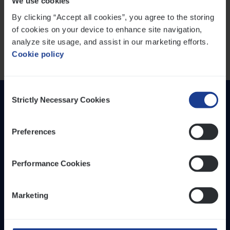
We use cookies
By clicking “Accept all cookies”, you agree to the storing
Doe aangifte van je hospitalisatie
of cookies on your device to enhance site navigation,
analyze site usage, and assist in our marketing efforts.
Cookie policy
Consent
Strictly Necessary Cookies
Selection
Preferences
Performance Cookies
Inzich­ten
Duur­zaam­heid
Marketing
Onze bedrijfs­cul­tuur
Onze vaca­tu­res
Diver­si­teit, gelijk­waar­dig­heid en inclusie
Part­ner­ships