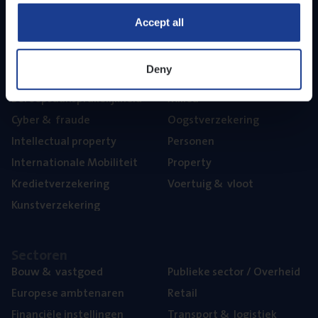
Part­ner­ships
Accept all
The­ma’s
Deny
Aan­spra­ke­lijk­heid
Mari­ne
Beroeps­aan­spra­ke­lijk­heid
Mili­eu
Cyber
&
fraude
Oogst­ver­ze­ke­ring
Intel­lec­tu­al property
Per­so­nen
Inter­na­ti­o­na­le Mobiliteit
Pro­per­ty
Kre­diet­ver­ze­ke­ring
Voer­tuig
&
vloot
Kunst­ver­ze­ke­ring
Sec­to­ren
Bouw
&
vastgoed
Publie­ke sec­tor / Overheid
Euro­pe­se ambtenaren
Retail
Finan­ci­ë­le instellingen
Trans­port
&
logistiek