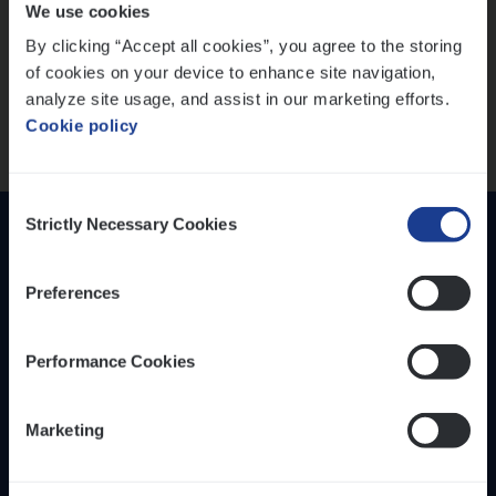
We use cookies
versterken
IT, Change & Innovation
By clicking “Accept all cookies”, you agree to the storing
People Management
Mathias houdt van diepgaande dossiers én droge
of cookies on your device to enhance site navigation,
humor
Sales Management
analyze site usage, and assist in our marketing efforts.
Thalia zoekt graag oplossingen, in games én op het
Cookie policy
werk
Loca­tie
Provincie Antwerpen
Consent
Provincie Limburg
Strictly Necessary Cookies
Selection
Provincie Oost-Vlaanderen
Preferences
Wis alle filters
Performance Cookies
Inzich­ten
Duur­zaam­heid
Marketing
Onze bedrijfs­cul­tuur
Onze vaca­tu­res
Diver­si­teit, gelijk­waar­dig­heid en inclusie