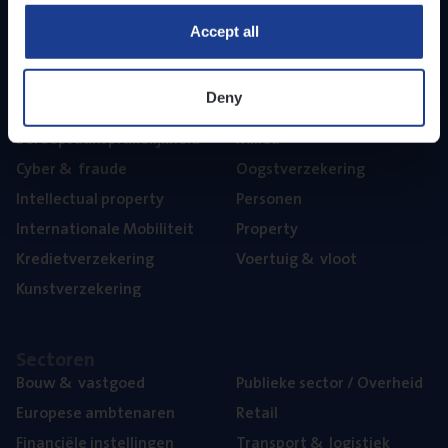
Part­ner­ships
Accept all
The­ma’s
Deny
Aan­spra­ke­lijk­heid
Mari­ne
Beroeps­aan­spra­ke­lijk­heid
Mili­eu
Cyber
&
fraude
Oogst­ver­ze­ke­ring
Intel­lec­tu­al property
Per­so­nen
Inter­na­ti­o­na­le Mobiliteit
Pro­per­ty
Kre­diet­ver­ze­ke­ring
Voer­tuig
&
vloot
Kunst­ver­ze­ke­ring
Sec­to­ren
Bouw
&
vastgoed
Publie­ke sec­tor / Overheid
Euro­pe­se ambtenaren
Retail
Finan­ci­ë­le instellingen
Trans­port
&
logistiek