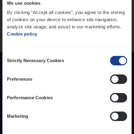
We use cookies
versterken
IT, Change & Innovation
By clicking “Accept all cookies”, you agree to the storing
People Management
Mathias houdt van diepgaande dossiers én droge
of cookies on your device to enhance site navigation,
humor
Sales Management
analyze site usage, and assist in our marketing efforts.
Thalia zoekt graag oplossingen, in games én op het
Cookie policy
werk
Loca­tie
Provincie Antwerpen
Consent
Provincie Limburg
Strictly Necessary Cookies
Selection
Provincie Oost-Vlaanderen
Preferences
Wis alle filters
Performance Cookies
Inzich­ten
Duur­zaam­heid
Marketing
Onze bedrijfs­cul­tuur
Onze vaca­tu­res
Diver­si­teit, gelijk­waar­dig­heid en inclusie