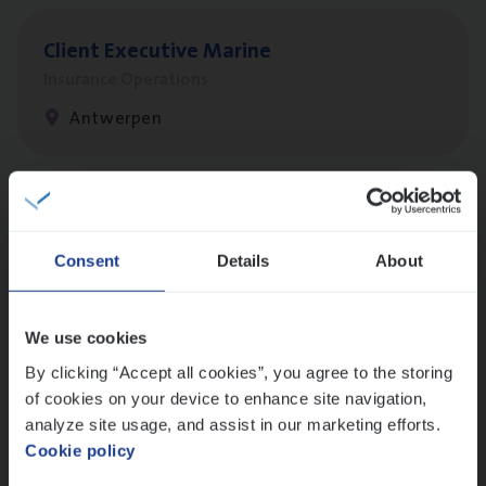
Client Exe­cu­ti­ve Marine
Insurance Operations
Antwerpen
Dos­sier­be­heer­der Pro­per­ty verzekeringen
Insurance Operations
Consent
Details
About
Antwerpen en Hasselt
We use cookies
By clicking “Accept all cookies”, you agree to the storing
Dos­sier­be­heer­der Onder­ne­min­gen Van­b­
of cookies on your device to enhance site navigation,
re­da Huys­mans — Mechelen
analyze site usage, and assist in our marketing efforts.
Cookie policy
Insurance Operations