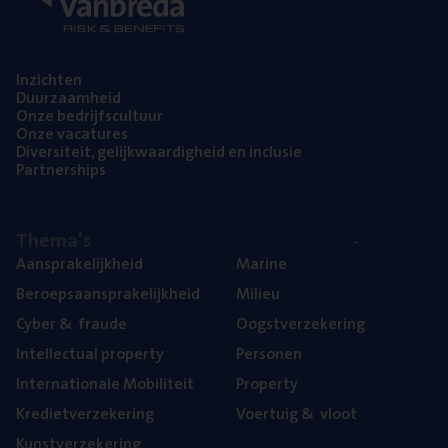
Inzich­ten
Duur­zaam­heid
Onze bedrijfs­cul­tuur
Onze vaca­tu­res
Diver­si­teit, gelijk­waar­dig­heid en inclusie
Part­ner­ships
The­ma’s
Aan­spra­ke­lijk­heid
Mari­ne
Beroeps­aan­spra­ke­lijk­heid
Mili­eu
Cyber
&
fraude
Oogst­ver­ze­ke­ring
Intel­lec­tu­al property
Per­so­nen
Inter­na­ti­o­na­le Mobiliteit
Pro­per­ty
Kre­diet­ver­ze­ke­ring
Voer­tuig
&
vloot
Kunst­ver­ze­ke­ring