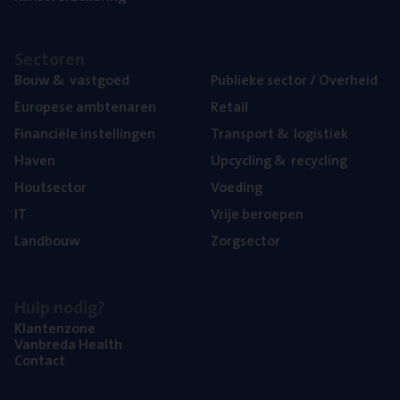
Sec­to­ren
Bouw
&
vastgoed
Publie­ke sec­tor / Overheid
Euro­pe­se ambtenaren
Retail
Finan­ci­ë­le instellingen
Trans­port
&
logistiek
Haven
Upcy­cling
&
recycling
Hout­sec­tor
Voe­ding
IT
Vrije beroe­pen
Land­bouw
Zorg­sec­tor
Hulp nodig?
Klan­ten­zo­ne
Van­b­re­da Health
Con­tact