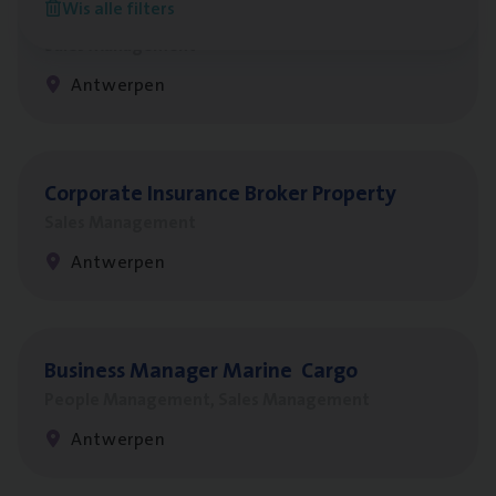
Wis alle filters
Insu­ran­ce Bro­ker
KMO
Sales Management
Antwerpen
Cor­po­ra­te Insu­ran­ce Bro­ker Property
Sales Management
Antwerpen
Busi­ness Mana­ger Mari­ne Cargo
People Management, Sales Management
Antwerpen