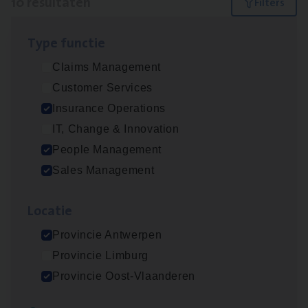
10 resultaten
Filters
Type func­tie
Dos­sier­be­heer­der ver­ze­ke­rin­gen — Soci­al
Claims Management
Pro­fit en Public
Customer Services
Insurance Operations
Insurance Operations
Antwerpen
IT, Change & Innovation
People Management
Sales Management
Advisor/​Configuratie ana­lyst Part­ner in
Benefits
Loca­tie
Insurance Operations
Provincie Antwerpen
Beveren
Provincie Limburg
Provincie Oost-Vlaanderen