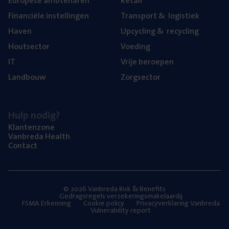
Euro­pe­se ambtenaren
Retail
Finan­ci­ë­le instellingen
Trans­port
&
logistiek
Haven
Upcy­cling
&
recycling
Hout­sec­tor
Voe­ding
IT
Vrije beroe­pen
Land­bouw
Zorg­sec­tor
Hulp nodig?
Klan­ten­zo­ne
Van­b­re­da Health
Con­tact
© 2026 Vanbreda Risk & Benefits
Gedragsregels verzekeringsmakelaardij
FSMA Erkenning
Cookie policy
Privacyverklaring Vanbreda
Vulnerability report