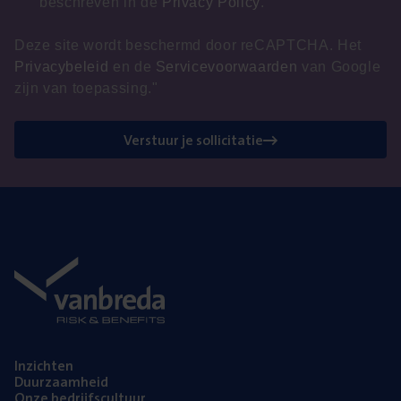
beschreven in de
Privacy Policy
.
Deze site wordt beschermd door reCAPTCHA. Het
Privacybeleid
en de
Servicevoorwaarden
van Google
zijn van toepassing."
Verstuur je sollicitatie
Inzich­ten
Duur­zaam­heid
Onze bedrijfs­cul­tuur