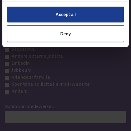
Telefoon
*
Accept all
Hoe heb je deze vacature ontdekt? (meerdere antwoorden
mogelijk)
Deny
Advertentie/media
Stepstone
Andere externe jobsite
LinkedIn
Jobbeurs
Vrienden/familie
Spontane sollicitatie mail/website
Anders:
Naam van medewerker: