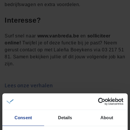
bedrijfswagen en extra voordelen.
Interesse?
Surf snel naar
www.vanbreda.be
en
solliciteer
online!
Twijfel je of deze functie bij je past? Neem
gerust contact op met Laleña Boeykens via 03 217 51
81. Samen bekijken jullie of dit jouw volgende job kan
zijn.
Lees onze verhalen
Meer dan collega’s: hoe Julie en Aurélie elkaar
versterken
Mathias houdt van diepgaande dossiers én droge
humor
Consent
Details
About
Thalia zoekt graag oplossingen, in games én op het