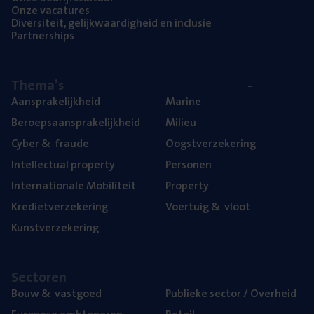
Onze vaca­tu­res
Diver­si­teit, gelijk­waar­dig­heid en inclusie
Part­ner­ships
The­ma’s
Aan­spra­ke­lijk­heid
Mari­ne
Beroeps­aan­spra­ke­lijk­heid
Mili­eu
Cyber
&
fraude
Oogst­ver­ze­ke­ring
Intel­lec­tu­al property
Per­so­nen
Inter­na­ti­o­na­le Mobiliteit
Pro­per­ty
Kre­diet­ver­ze­ke­ring
Voer­tuig
&
vloot
Kunst­ver­ze­ke­ring
Sec­to­ren
Bouw
&
vastgoed
Publie­ke sec­tor / Overheid