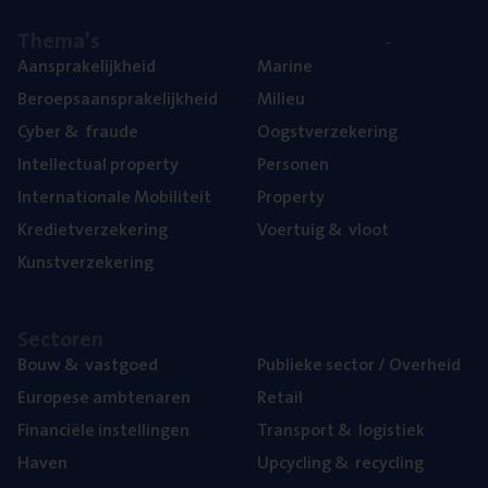
The­ma’s
Aan­spra­ke­lijk­heid
Mari­ne
Beroeps­aan­spra­ke­lijk­heid
Mili­eu
Cyber
&
fraude
Oogst­ver­ze­ke­ring
Intel­lec­tu­al property
Per­so­nen
Inter­na­ti­o­na­le Mobiliteit
Pro­per­ty
Kre­diet­ver­ze­ke­ring
Voer­tuig
&
vloot
Kunst­ver­ze­ke­ring
Sec­to­ren
Bouw
&
vastgoed
Publie­ke sec­tor / Overheid
Euro­pe­se ambtenaren
Retail
Finan­ci­ë­le instellingen
Trans­port
&
logistiek
Haven
Upcy­cling
&
recycling