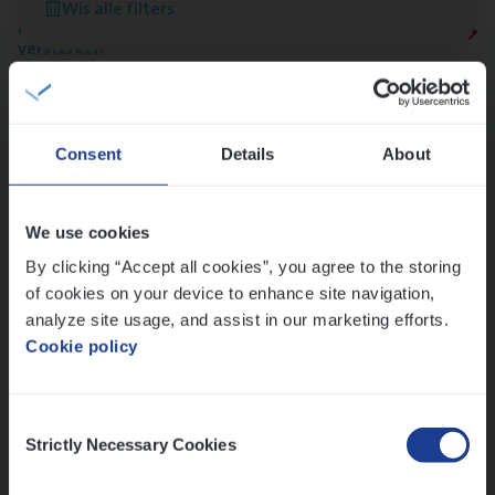
Wis alle filters
Meer dan collega’s: hoe Julie en Aurélie elkaar
versterken
Mathias houdt van diepgaande dossiers én droge
humor
Thalia zoekt graag oplossingen, in games én op het
Consent
Details
About
werk
We use cookies
Ons sollicitatieproces
By clicking “Accept all cookies”, you agree to the storing
of cookies on your device to enhance site navigation,
analyze site usage, and assist in our marketing efforts.
Cookie policy
Consent
Strictly Necessary Cookies
Selection