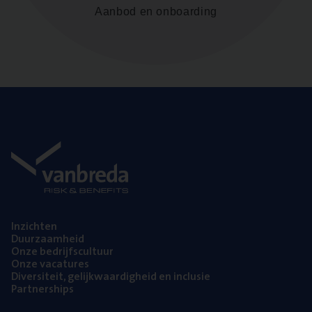
Aanbod en onboarding
Inzich­ten
Duur­zaam­heid
Onze bedrijfs­cul­tuur
Onze vaca­tu­res
Diver­si­teit, gelijk­waar­dig­heid en inclusie
Part­ner­ships