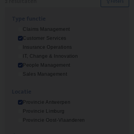
2 resultaten
Filters
Type func­tie
Cus­to­mer Care Expert
Claims Management
Hospitalisatieverzekeringen
Customer Services
Customer Services
Insurance Operations
Antwerpen
IT, Change & Innovation
People Management
Sales Management
Busi­ness Mana­ger Mari­ne Cargo
People Management, Sales Management
Loca­tie
Antwerpen
Provincie Antwerpen
Provincie Limburg
Provincie Oost-Vlaanderen
Lees onze verhalen