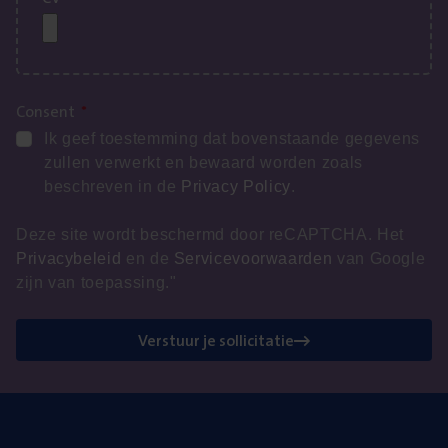
Consent
*
Ik geef toestemming dat bovenstaande gegevens
zullen verwerkt en bewaard worden zoals
beschreven in de
Privacy Policy
.
Deze site wordt beschermd door reCAPTCHA. Het
Privacybeleid
en de
Servicevoorwaarden
van Google
zijn van toepassing."
Verstuur je sollicitatie