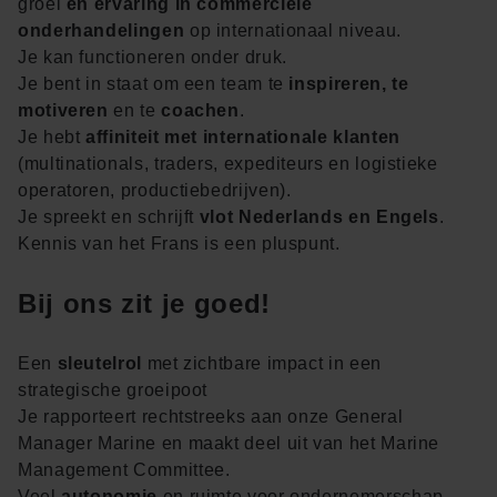
groei
en ervaring in commerciële
onderhandelingen
op internationaal niveau.
Je kan functioneren onder druk.
Je bent in staat om een team te
inspireren, te
motiveren
en te
coachen
.
Je hebt
affiniteit met internationale klanten
(multinationals, traders, expediteurs en logistieke
operatoren, productiebedrijven).
Je spreekt en schrijft
vlot Nederlands en Engels
.
Kennis van het Frans is een pluspunt.
Bij ons zit je goed!
Een
sleutelrol
met zichtbare impact in een
strategische groeipoot
Je rapporteert rechtstreeks aan onze General
Manager Marine en maakt deel uit van het Marine
Management Committee.
Veel
autonomie
en ruimte voor ondernemerschap