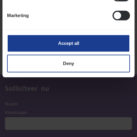
Lees onze verhalen
Marketing
Meer dan collega’s: hoe Julie en Aurélie elkaar
versterken
Mathias houdt van diepgaande dossiers én droge
humor
Accept all
Thalia zoekt graag oplossingen, in games én op het
werk
Deny
Sol­li­ci­teer nu
Naam
Voornaam
*