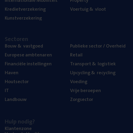
Inter­na­ti­o­na­le Mobiliteit
Pro­per­ty
Kre­diet­ver­ze­ke­ring
Voer­tuig
&
vloot
Kunst­ver­ze­ke­ring
Sec­to­ren
Bouw
&
vastgoed
Publie­ke sec­tor / Overheid
Euro­pe­se ambtenaren
Retail
Finan­ci­ë­le instellingen
Trans­port
&
logistiek
Haven
Upcy­cling
&
recycling
Hout­sec­tor
Voe­ding
IT
Vrije beroe­pen
Land­bouw
Zorg­sec­tor
Hulp nodig?
Klan­ten­zo­ne