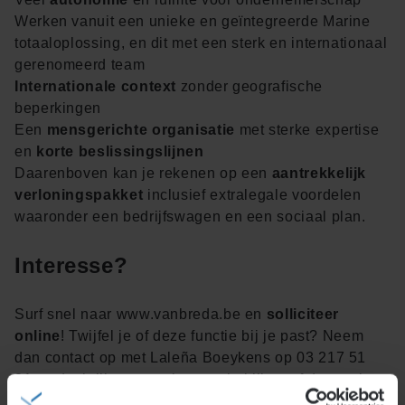
Werken vanuit een unieke en geïntegreerde Marine
totaaloplossing, en dit met een sterk en internationaal
gerenomeerd team
Internationale context
zonder geografische
beperkingen
Een
mensgerichte organisatie
met sterke expertise
en
korte beslissingslijnen
Daarenboven kan je rekenen op een
aantrekkelijk
verloningspakket
inclusief extralegale voordelen
waaronder een bedrijfswagen en een sociaal plan.
Interesse?
Surf snel naar www.vanbreda.be en
solliciteer
online
! Twijfel je of deze functie bij je past? Neem
dan contact op met Laleña Boeykens op 03 217 51
81, zodat jullie samen kunnen bekijken of deze rol
jouw volgende stap kan zijn.