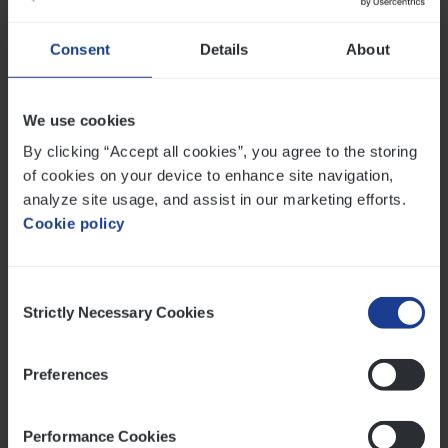
Consent
Details
About
Verzekeringen? Misschien niet iets waar je als kind
van droomt.
We use cookies
Maar is dat wel terecht? Bij Vanbreda Risk & Benefits
By clicking “Accept all cookies”, you agree to the storing
helpen we dagelijks honderden mensen.
of cookies on your device to enhance site navigation,
We zorgen voor klanten en voor elkaar, zonder grote
analyze site usage, and assist in our marketing efforts.
woorden maar met grote daden.
Cookie policy
Ontdek meer over werken bij Vanbreda via
Instagram 'VolledigVanbreda’
Consent
•
Lees meer over onze inzet voor een
inclusieve
Strictly Necessary Cookies
Selection
werkomgeving
.
Preferences
•
Ontdek hoe jij mee
kleur
kan geven aan
verzekeringen.
Performance Cookies