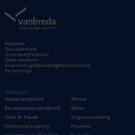
Inzich­ten
Duur­zaam­heid
Onze bedrijfs­cul­tuur
Onze vaca­tu­res
Diver­si­teit, gelijk­waar­dig­heid en inclusie
Part­ner­ships
The­ma’s
Aan­spra­ke­lijk­heid
Mari­ne
Beroeps­aan­spra­ke­lijk­heid
Mili­eu
Cyber
&
fraude
Oogst­ver­ze­ke­ring
Intel­lec­tu­al property
Per­so­nen