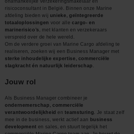
onafhankelijke verzekeringsmakelaar en
risicoconsultant in België. Binnen onze Marine
afdeling bieden wij
unieke, geïntegreerde
totaaloplossingen
voor alle
cargo‑ en
marinerisico’s
, met klanten en verzekeraars
verspreid over de hele wereld.
Om de verdere groei van Marine Cargo afdeling te
realiseren, zoeken wij een Business Manager met
sterke inhoudelijke expertise, commerciële
slagkracht én natuurlijk leiderschap
.
Jouw rol
Als Business Manager combineer je
ondernemerschap, commerciële
verantwoordelijkheid
en
teamsturing
. Je staat zelf
mee in de business, werkt actief aan
business
development
en sales, en stuurt tegelijk het
commerciële Marine Cargo team aan. Je bouwt de