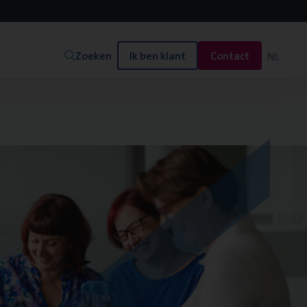
Zoeken
Ik ben klant
Contact
NL