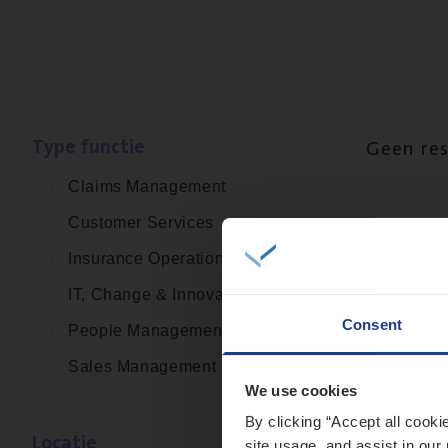
Type func­tie
Geen re
Claims Management
Customer Services
Insurance Operations
IT, Change & Innovation
Consent
People Management
Sales Management
We use cookies
By clicking “Accept all cooki
Loca­tie
site usage, and assist in our 