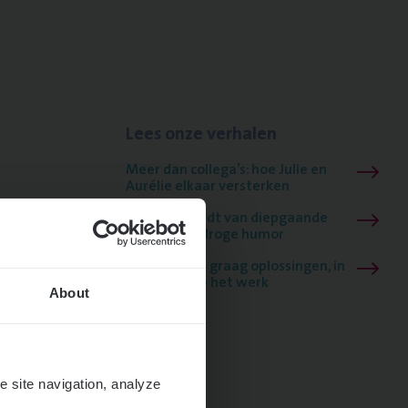
Lees onze verhalen
Meer dan collega’s: hoe Julie en
Aurélie elkaar versterken
Mathias houdt van diepgaande
dossiers én droge humor
Thalia zoekt graag oplossingen, in
games én op het werk
About
e site navigation, analyze