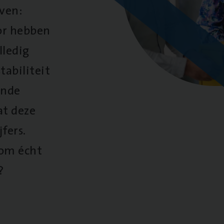
oven:
oor hebben
lledig
tabiliteit
ende
at deze
fers.
 om écht
?