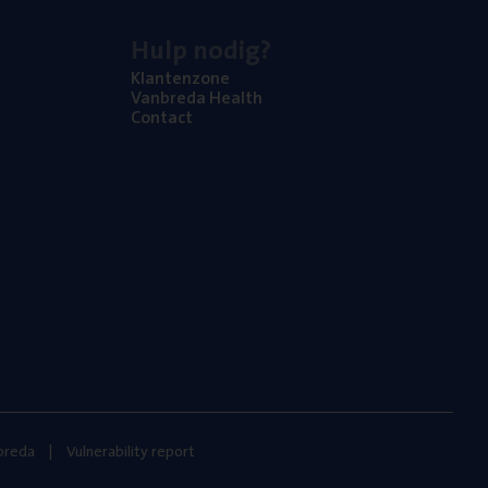
Hulp nodig?
Klan­ten­zo­ne
Van­b­re­da Health
Con­tact
nbreda
Vulnerability report