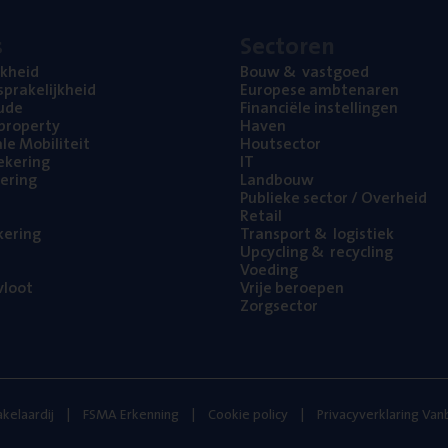
s
Sec­to­ren
jk­heid
Bouw
&
vastgoed
pra­ke­lijk­heid
Euro­pe­se ambtenaren
ude
Finan­ci­ë­le instellingen
l property
Haven
na­le Mobiliteit
Hout­sec­tor
e­ke­ring
IT
e­ring
Land­bouw
Publie­ke sec­tor / Overheid
Retail
ke­ring
Trans­port
&
logistiek
Upcy­cling
&
recycling
Voe­ding
loot
Vrije beroe­pen
Zorg­sec­tor
kelaardij
FSMA Erkenning
Cookie policy
Privacyverklaring Va