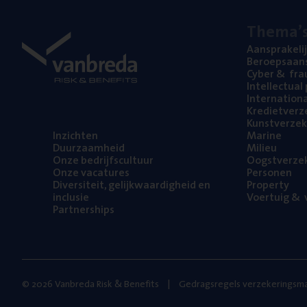
The­ma’
Aan­spra­ke­li
Beroeps­aan­s
Cyber
&
fra
Intel­lec­tu­a
Inter­na­ti­o­
Kre­diet­ver­z
Kunst­ver­ze­k
Inzich­ten
Mari­ne
Duur­zaam­heid
Mili­eu
Onze bedrijfs­cul­tuur
Oogst­ver­ze­
Onze vaca­tu­res
Per­so­nen
Diver­si­teit, gelijk­waar­dig­heid en
Pro­per­ty
inclusie
Voer­tuig
&
v
Part­ner­ships
© 2026 Vanbreda Risk & Benefits
Gedragsregels verzekeringsma