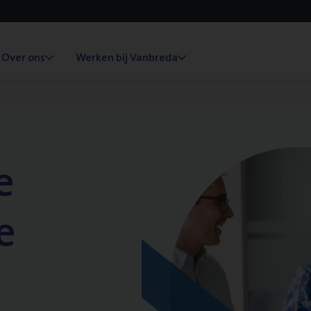
Over ons
Werken bij Vanbreda
e
e