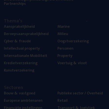
Part­ner­ships
The­ma’s
Aan­spra­ke­lijk­heid
Mari­ne
Beroeps­aan­spra­ke­lijk­heid
Mili­eu
Cyber
&
fraude
Oogst­ver­ze­ke­ring
Intel­lec­tu­al property
Per­so­nen
Inter­na­ti­o­na­le Mobiliteit
Pro­per­ty
Kre­diet­ver­ze­ke­ring
Voer­tuig
&
vloot
Kunst­ver­ze­ke­ring
Sec­to­ren
Bouw
&
vastgoed
Publie­ke sec­tor / Overheid
Euro­pe­se ambtenaren
Retail
Finan­ci­ë­le instellingen
Trans­port
&
logistiek