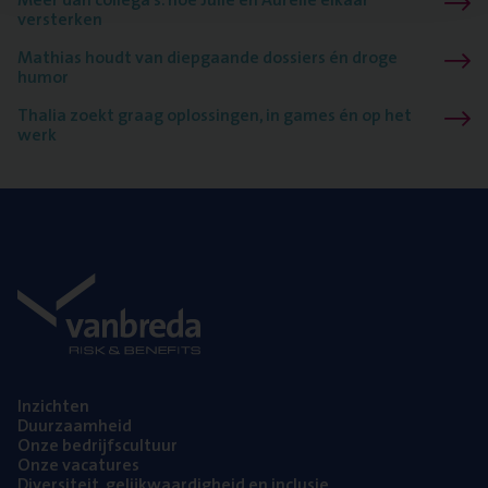
versterken
Mathias houdt van diepgaande dossiers én droge
humor
Thalia zoekt graag oplossingen, in games én op het
werk
Inzich­ten
Duur­zaam­heid
Onze bedrijfs­cul­tuur
Onze vaca­tu­res
Diver­si­teit, gelijk­waar­dig­heid en inclusie