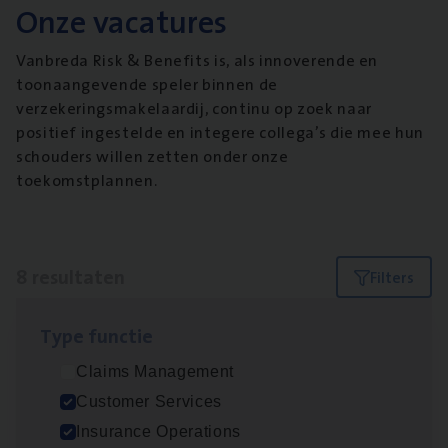
Onze vacatures
Vanbreda Risk & Benefits is, als innoverende en
toonaangevende speler binnen de
verzekeringsmakelaardij, continu op zoek naar
positief ingestelde en integere collega’s die mee hun
schouders willen zetten onder onze
toekomstplannen.
8 resultaten
Filters
Type func­tie
Dos­sier­be­heer­der ver­ze­ke­rin­gen — Soci­al
Claims Management
Pro­fit en Public
Customer Services
Insurance Operations
Insurance Operations