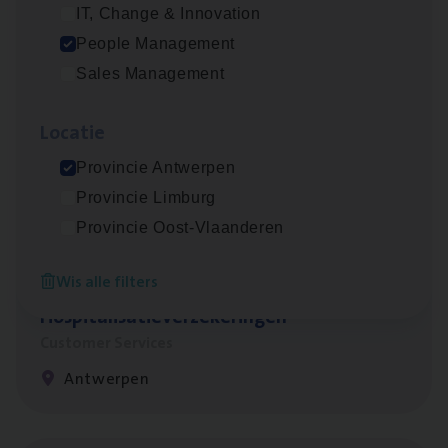
Antwerpen
IT, Change & Innovation
People Management
Sales Management
Advisor/​Configuratie ana­lyst Part­ner in
Benefits
Loca­tie
Insurance Operations
Provincie Antwerpen
Beveren
Provincie Limburg
Provincie Oost-Vlaanderen
Wis alle filters
Cus­to­mer Care Expert
Hospitalisatieverzekeringen
Customer Services
Antwerpen