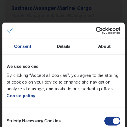
Busi­ness Mana­ger Mari­ne Cargo
People Management, Sales Management
Antwerpen
Consent
Details
About
Client Exe­cu­ti­ve Marine
Insurance Operations
We use cookies
Antwerpen
By clicking “Accept all cookies”, you agree to the storing
of cookies on your device to enhance site navigation,
analyze site usage, and assist in our marketing efforts.
Cookie policy
Dos­sier­be­heer­der Pro­per­ty verzekeringen
Insurance Operations
Antwerpen en Hasselt
Consent
Strictly Necessary Cookies
Selection