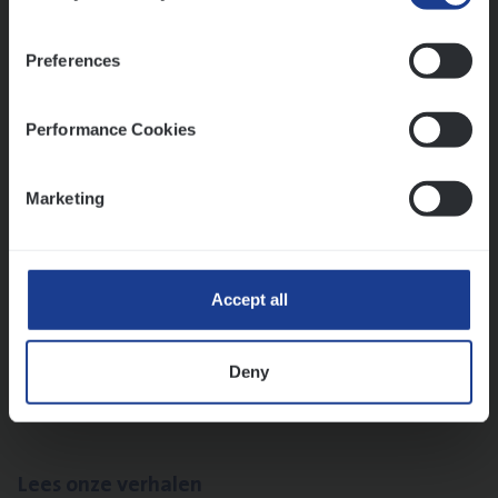
Claims­hand­ler Fleet
&
Bike
Claims Management
Preferences
Antwerpen
Performance Cookies
Advisor/​Configuratie ana­lyst Part­ner in
Marketing
Benefits
Insurance Operations
Beveren
Accept all
Deny
Vorige
Volgende
Lees onze verhalen