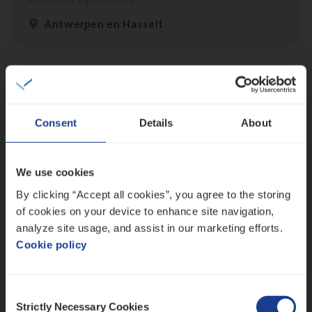
Antwerpen en Hasselt
Client Exe­cu­ti­ve Marine
Insurance Operations
Consent
Details
About
Antwerpen
We use cookies
By clicking “Accept all cookies”, you agree to the storing
Scha­de Expert Fleet
of cookies on your device to enhance site navigation,
Claims Management
analyze site usage, and assist in our marketing efforts.
Antwerpen
Cookie policy
Consent
Strictly Necessary Cookies
Selection