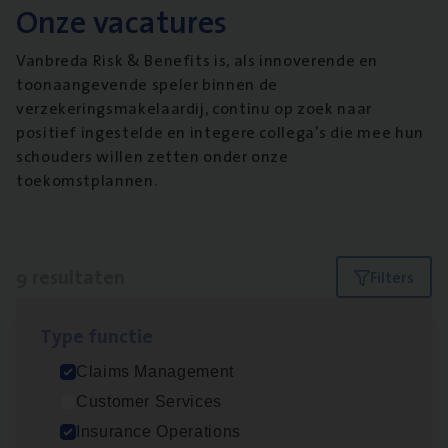
Onze vacatures
Vanbreda Risk & Benefits is, als innoverende en
toonaangevende speler binnen de
verzekeringsmakelaardij, continu op zoek naar
positief ingestelde en integere collega’s die mee hun
schouders willen zetten onder onze
toekomstplannen.
9 resultaten
Filters
Type func­tie
Dos­sier­be­heer­der Gewaar­borgd Inkomen
Claims Management
Insurance Operations
Customer Services
Antwerpen
Insurance Operations