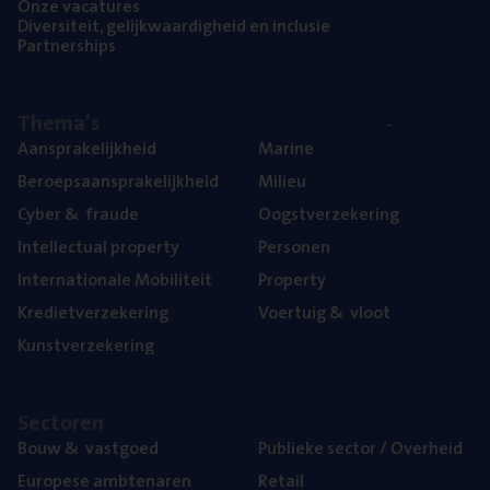
Onze vaca­tu­res
Diver­si­teit, gelijk­waar­dig­heid en inclusie
Part­ner­ships
The­ma’s
Aan­spra­ke­lijk­heid
Mari­ne
Beroeps­aan­spra­ke­lijk­heid
Mili­eu
Cyber
&
fraude
Oogst­ver­ze­ke­ring
Intel­lec­tu­al property
Per­so­nen
Inter­na­ti­o­na­le Mobiliteit
Pro­per­ty
Kre­diet­ver­ze­ke­ring
Voer­tuig
&
vloot
Kunst­ver­ze­ke­ring
Sec­to­ren
Bouw
&
vastgoed
Publie­ke sec­tor / Overheid
Euro­pe­se ambtenaren
Retail