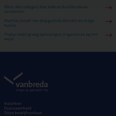
Meer dan collega’s: hoe Julie en Aurélie elkaar
versterken
Mathias houdt van diepgaande dossiers én droge
humor
Thalia zoekt graag oplossingen, in games én op het
werk
Inzich­ten
Duur­zaam­heid
Onze bedrijfs­cul­tuur