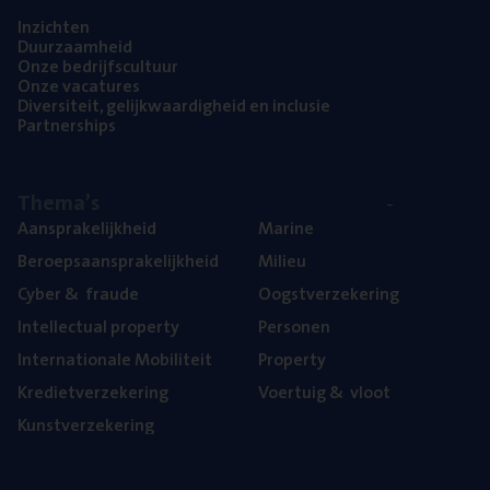
Inzich­ten
Duur­zaam­heid
Onze bedrijfs­cul­tuur
Onze vaca­tu­res
Diver­si­teit, gelijk­waar­dig­heid en inclusie
Part­ner­ships
The­ma’s
Aan­spra­ke­lijk­heid
Mari­ne
Beroeps­aan­spra­ke­lijk­heid
Mili­eu
Cyber
&
fraude
Oogst­ver­ze­ke­ring
Intel­lec­tu­al property
Per­so­nen
Inter­na­ti­o­na­le Mobiliteit
Pro­per­ty
Kre­diet­ver­ze­ke­ring
Voer­tuig
&
vloot
Kunst­ver­ze­ke­ring