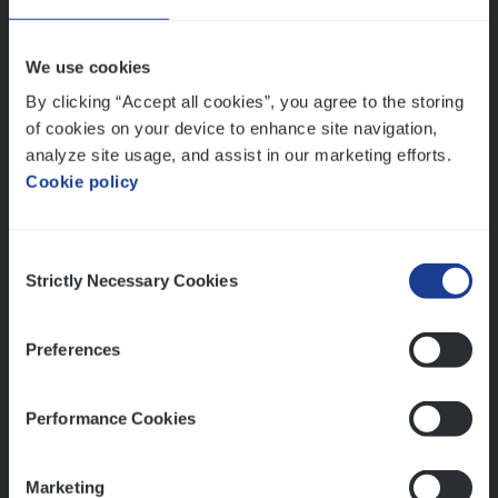
Antwerpen
We use cookies
By clicking “Accept all cookies”, you agree to the storing
of cookies on your device to enhance site navigation,
Advisor/​Configuratie ana­lyst Part­ner in
analyze site usage, and assist in our marketing efforts.
Benefits
Cookie policy
Insurance Operations
Beveren
Consent
Strictly Necessary Cookies
Selection
Dos­sier­be­heer­der ver­ze­ke­rin­gen — Soci­al
Preferences
Pro­fit en Public
Insurance Operations
Performance Cookies
Antwerpen
Marketing