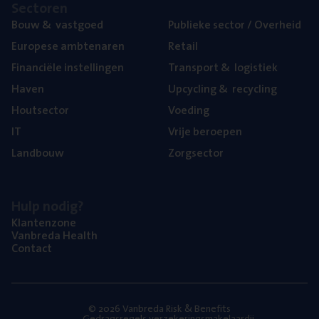
Sec­to­ren
Bouw
&
vastgoed
Publie­ke sec­tor / Overheid
Euro­pe­se ambtenaren
Retail
Finan­ci­ë­le instellingen
Trans­port
&
logistiek
Haven
Upcy­cling
&
recycling
Hout­sec­tor
Voe­ding
IT
Vrije beroe­pen
Land­bouw
Zorg­sec­tor
Hulp nodig?
Klan­ten­zo­ne
Van­b­re­da Health
Con­tact
© 2026 Vanbreda Risk & Benefits
Gedragsregels verzekeringsmakelaardij