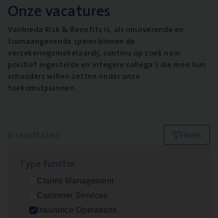
Onze vacatures
Vanbreda Risk & Benefits is, als innoverende en
toonaangevende speler binnen de
verzekeringsmakelaardij, continu op zoek naar
positief ingestelde en integere collega’s die mee hun
schouders willen zetten onder onze
toekomstplannen.
6 resultaten
Filters
Type func­tie
Dos­sier­be­heer­der Gewaar­borgd Inkomen
Claims Management
Insurance Operations
Customer Services
Antwerpen
Insurance Operations