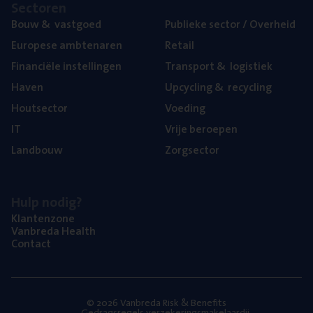
Sec­to­ren
Bouw
&
vastgoed
Publie­ke sec­tor / Overheid
Euro­pe­se ambtenaren
Retail
Finan­ci­ë­le instellingen
Trans­port
&
logistiek
Haven
Upcy­cling
&
recycling
Hout­sec­tor
Voe­ding
IT
Vrije beroe­pen
Land­bouw
Zorg­sec­tor
Hulp nodig?
Klan­ten­zo­ne
Van­b­re­da Health
Con­tact
© 2026 Vanbreda Risk & Benefits
Gedragsregels verzekeringsmakelaardij