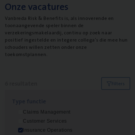
Onze vacatures
Vanbreda Risk & Benefits is, als innoverende en
toonaangevende speler binnen de
verzekeringsmakelaardij, continu op zoek naar
positief ingestelde en integere collega’s die mee hun
schouders willen zetten onder onze
toekomstplannen.
6 resultaten
Filters
Type func­tie
Dos­sier­be­heer­der Gewaar­borgd Inkomen
Claims Management
Insurance Operations
Customer Services
Antwerpen
Insurance Operations