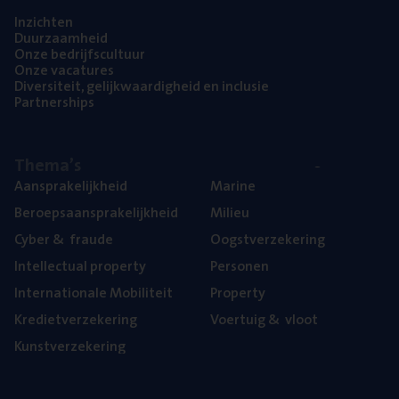
Inzich­ten
Duur­zaam­heid
Onze bedrijfs­cul­tuur
Onze vaca­tu­res
Diver­si­teit, gelijk­waar­dig­heid en inclusie
Part­ner­ships
The­ma’s
Aan­spra­ke­lijk­heid
Mari­ne
Beroeps­aan­spra­ke­lijk­heid
Mili­eu
Cyber
&
fraude
Oogst­ver­ze­ke­ring
Intel­lec­tu­al property
Per­so­nen
Inter­na­ti­o­na­le Mobiliteit
Pro­per­ty
Kre­diet­ver­ze­ke­ring
Voer­tuig
&
vloot
Kunst­ver­ze­ke­ring