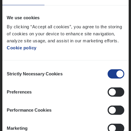
Antwerpen
We use cookies
By clicking “Accept all cookies”, you agree to the storing
of cookies on your device to enhance site navigation,
Advisor/​Configuratie ana­lyst Part­ner in
analyze site usage, and assist in our marketing efforts.
Benefits
Cookie policy
Insurance Operations
Beveren
Consent
Strictly Necessary Cookies
Selection
Dos­sier­be­heer­der ver­ze­ke­rin­gen — Soci­al
Preferences
Pro­fit en Public
Insurance Operations
Performance Cookies
Antwerpen
Marketing