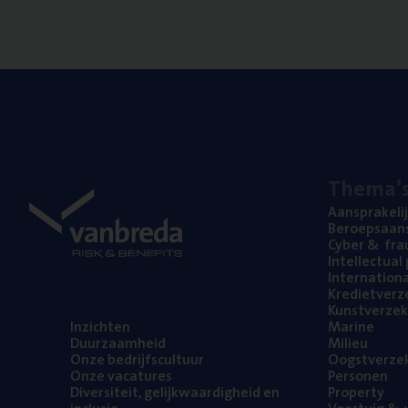
The­ma’
Aan­spra­ke­li
Beroeps­aan­s
Cyber
&
fra
Intel­lec­tu­a
Inter­na­ti­o­
Kre­diet­ver­z
Kunst­ver­ze­k
Inzich­ten
Mari­ne
Duur­zaam­heid
Mili­eu
Onze bedrijfs­cul­tuur
Oogst­ver­ze­
Onze vaca­tu­res
Per­so­nen
Diver­si­teit, gelijk­waar­dig­heid en
Pro­per­ty