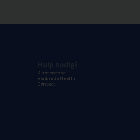
Hulp nodig?
Klan­ten­zo­ne
Van­b­re­da Health
Con­tact