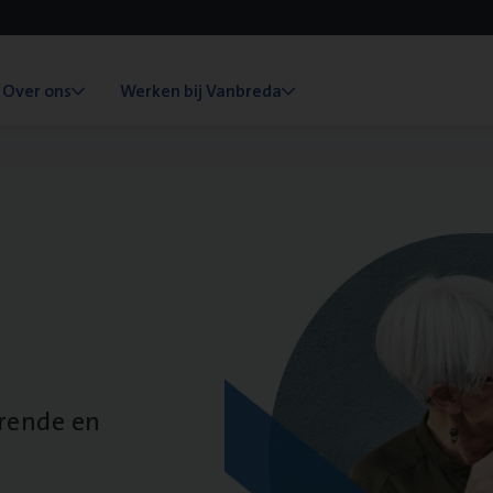
Over ons
Werken bij Vanbreda
erende en