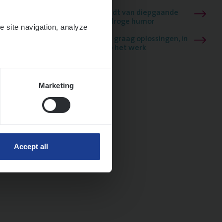
Mathias houdt van diepgaande
dossiers én droge humor
e site navigation, analyze
Thalia zoekt graag oplossingen, in
games én op het werk
Marketing
Accept all