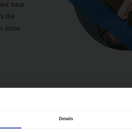
oek naar
s die
r onze
sultaten
Details