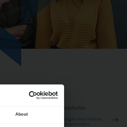
Lees onze verhalen
About
Meer dan collega’s: hoe Julie en
Aurélie elkaar versterken