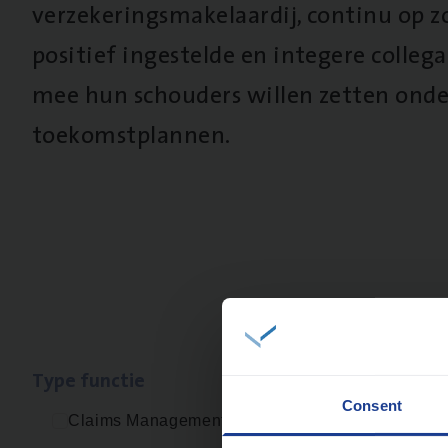
verzekeringsmakelaardij, continu op z
positief ingestelde en integere collega’
mee hun schouders willen zetten onde
toekomstplannen.
Type func­tie
Geen re
Consent
Claims Management