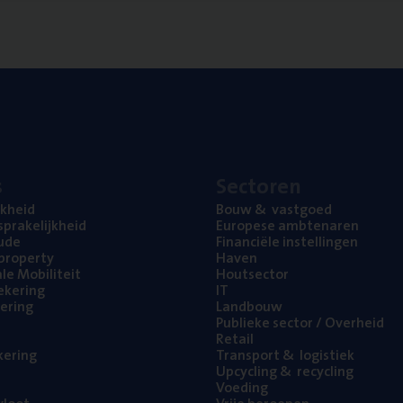
s
Sec­to­ren
jk­heid
Bouw
&
vastgoed
pra­ke­lijk­heid
Euro­pe­se ambtenaren
ude
Finan­ci­ë­le instellingen
l property
Haven
na­le Mobiliteit
Hout­sec­tor
e­ke­ring
IT
e­ring
Land­bouw
Publie­ke sec­tor / Overheid
Retail
ke­ring
Trans­port
&
logistiek
Upcy­cling
&
recycling
Voe­ding