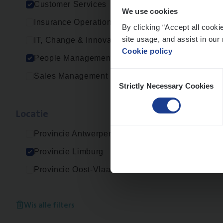
Customer Services
We use cookies
Insurance Operations
By clicking “Accept all cooki
site usage, and assist in our 
IT, Change & Innovation
Cookie policy
People Management
Consent
Sales Management
Strictly Necessary Cookies
Selection
Loca­tie
Provincie Antwerpen
Provincie Limburg
Provincie Oost-Vlaanderen
Wis alle filters