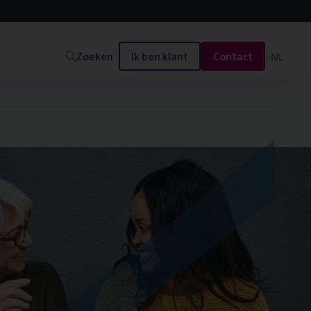
Zoeken
Ik ben klant
Contact
NL