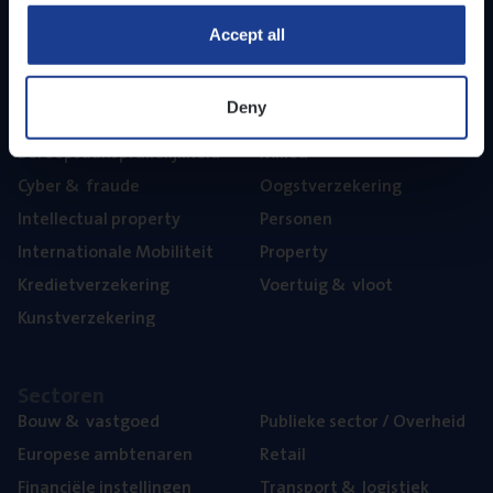
Part­ner­ships
Accept all
The­ma’s
Deny
Aan­spra­ke­lijk­heid
Mari­ne
Beroeps­aan­spra­ke­lijk­heid
Mili­eu
Cyber
&
fraude
Oogst­ver­ze­ke­ring
Intel­lec­tu­al property
Per­so­nen
Inter­na­ti­o­na­le Mobiliteit
Pro­per­ty
Kre­diet­ver­ze­ke­ring
Voer­tuig
&
vloot
Kunst­ver­ze­ke­ring
Sec­to­ren
Bouw
&
vastgoed
Publie­ke sec­tor / Overheid
Euro­pe­se ambtenaren
Retail
Finan­ci­ë­le instellingen
Trans­port
&
logistiek