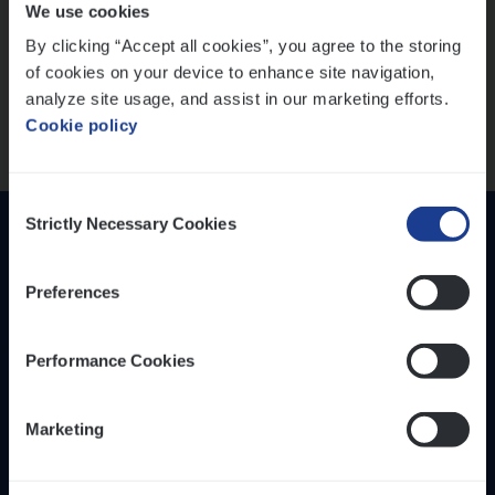
We use cookies
versterken
IT, Change & Innovation
By clicking “Accept all cookies”, you agree to the storing
People Management
Mathias houdt van diepgaande dossiers én droge
of cookies on your device to enhance site navigation,
humor
Sales Management
analyze site usage, and assist in our marketing efforts.
Thalia zoekt graag oplossingen, in games én op het
Cookie policy
werk
Loca­tie
Provincie Antwerpen
Consent
Provincie Limburg
Strictly Necessary Cookies
Selection
Provincie Oost-Vlaanderen
Preferences
Wis alle filters
Performance Cookies
Inzich­ten
Duur­zaam­heid
Marketing
Onze bedrijfs­cul­tuur
Onze vaca­tu­res
Diver­si­teit, gelijk­waar­dig­heid en inclusie