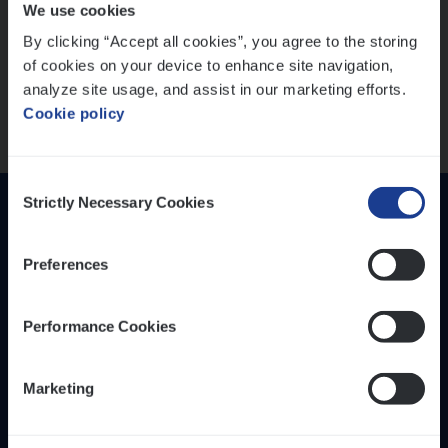
We use cookies
versterken
IT, Change & Innovation
By clicking “Accept all cookies”, you agree to the storing
People Management
Mathias houdt van diepgaande dossiers én droge
of cookies on your device to enhance site navigation,
humor
Sales Management
analyze site usage, and assist in our marketing efforts.
Thalia zoekt graag oplossingen, in games én op het
Cookie policy
werk
Loca­tie
Provincie Antwerpen
Consent
Provincie Limburg
Strictly Necessary Cookies
Selection
Provincie Oost-Vlaanderen
Preferences
Wis alle filters
Performance Cookies
Inzich­ten
Duur­zaam­heid
Marketing
Onze bedrijfs­cul­tuur
Onze vaca­tu­res
Diver­si­teit, gelijk­waar­dig­heid en inclusie