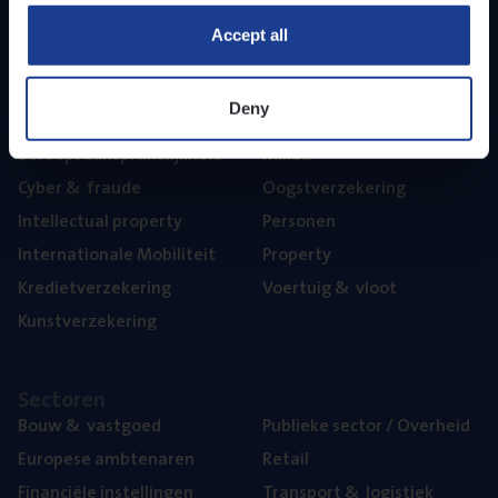
Part­ner­ships
Accept all
The­ma’s
Deny
Aan­spra­ke­lijk­heid
Mari­ne
Beroeps­aan­spra­ke­lijk­heid
Mili­eu
Cyber
&
fraude
Oogst­ver­ze­ke­ring
Intel­lec­tu­al property
Per­so­nen
Inter­na­ti­o­na­le Mobiliteit
Pro­per­ty
Kre­diet­ver­ze­ke­ring
Voer­tuig
&
vloot
Kunst­ver­ze­ke­ring
Sec­to­ren
Bouw
&
vastgoed
Publie­ke sec­tor / Overheid
Euro­pe­se ambtenaren
Retail
Finan­ci­ë­le instellingen
Trans­port
&
logistiek