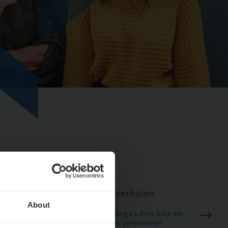
euwste
Lees onze verhalen
About
Meer dan collega’s: hoe Julie en
ngen
Aurélie elkaar versterken