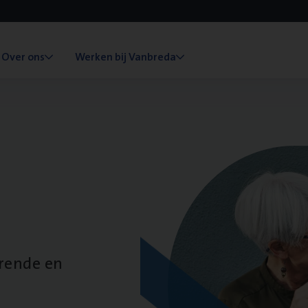
Over ons
Werken bij Vanbreda
erende en