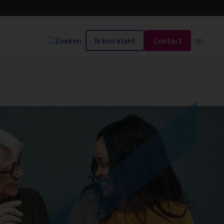
Zoeken
Ik ben klant
Contact
NL