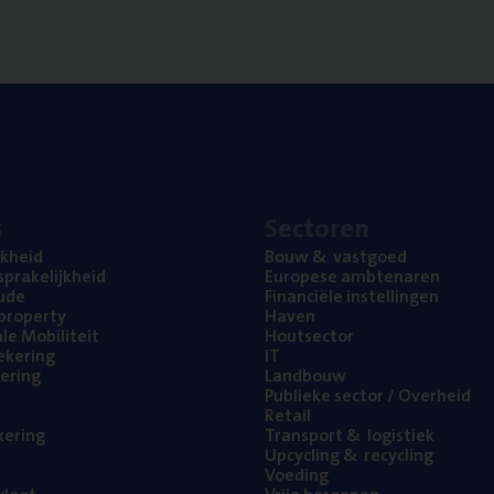
s
Sec­to­ren
jk­heid
Bouw
&
vastgoed
pra­ke­lijk­heid
Euro­pe­se ambtenaren
ude
Finan­ci­ë­le instellingen
l property
Haven
na­le Mobiliteit
Hout­sec­tor
e­ke­ring
IT
e­ring
Land­bouw
Publie­ke sec­tor / Overheid
Retail
ke­ring
Trans­port
&
logistiek
Upcy­cling
&
recycling
Voe­ding