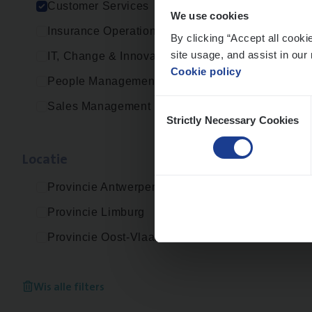
Customer Services
Custo
We use cookies
Insurance Operations
An
By clicking “Accept all cooki
site usage, and assist in our 
IT, Change & Innovation
Cookie policy
People Management
Consent
Sales Management
Strictly Necessary Cookies
Selection
Loca­tie
Provincie Antwerpen
Provincie Limburg
Provincie Oost-Vlaanderen
Wis alle filters