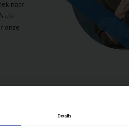
oek naar
s die
r onze
ten
Sorteer op: Ni
Details
to­mer Care Expert Hospitalisatieverzekeri