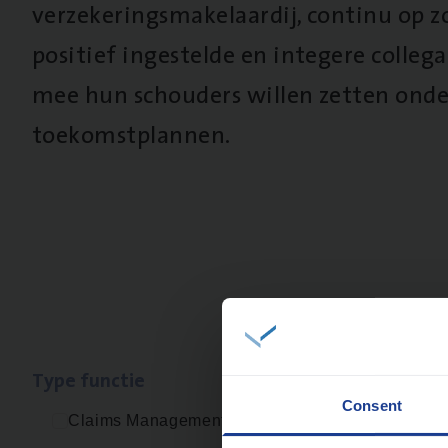
verzekeringsmakelaardij, continu op z
positief ingestelde en integere collega’
mee hun schouders willen zetten onde
toekomstplannen.
1 resulta
Type func­tie
Consent
Claims Management
Cus­