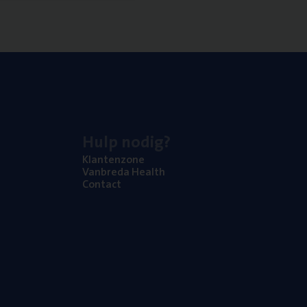
Hulp nodig?
Klan­ten­zo­ne
Van­b­re­da Health
Con­tact