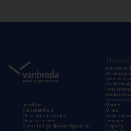
The­ma’
Aan­spra­ke­li
Beroeps­aan­s
Cyber
&
fra
Intel­lec­tu­a
Inter­na­ti­o­
Kre­diet­ver­z
Kunst­ver­ze­k
Inzich­ten
Mari­ne
Duur­zaam­heid
Mili­eu
Onze bedrijfs­cul­tuur
Oogst­ver­ze­
Onze vaca­tu­res
Per­so­nen
Diver­si­teit, gelijk­waar­dig­heid en
Pro­per­ty