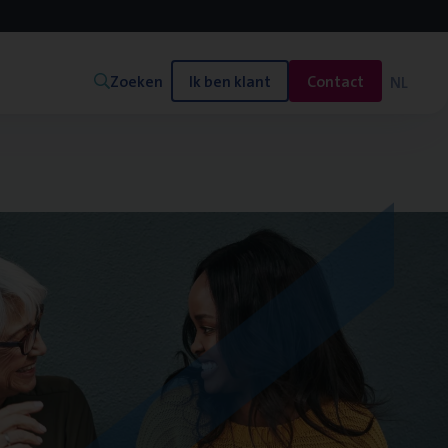
Zoeken
Ik ben klant
Contact
NL