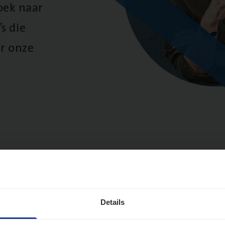
oek naar
s die
r onze
ten
Sorteer op: Tit
Details
to­mer Care Expert Hospitalisatieverzekeri