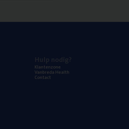
Hulp nodig?
Klan­ten­zo­ne
Van­b­re­da Health
Con­tact