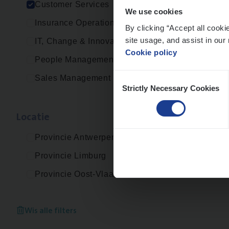
Customer Services
Custo
We use cookies
Insurance Operations
An
By clicking “Accept all cooki
site usage, and assist in our 
IT, Change & Innovation
Cookie policy
People Management
Consent
Sales Management
Strictly Necessary Cookies
Selection
Loca­tie
Provincie Antwerpen
Provincie Limburg
Provincie Oost-Vlaanderen
Wis alle filters