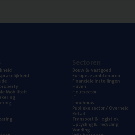
s
Sec­to­ren
jk­heid
Bouw
&
vastgoed
pra­ke­lijk­heid
Euro­pe­se ambtenaren
ude
Finan­ci­ë­le instellingen
l property
Haven
na­le Mobiliteit
Hout­sec­tor
e­ke­ring
IT
e­ring
Land­bouw
Publie­ke sec­tor / Overheid
Retail
ke­ring
Trans­port
&
logistiek
Upcy­cling
&
recycling
Voe­ding