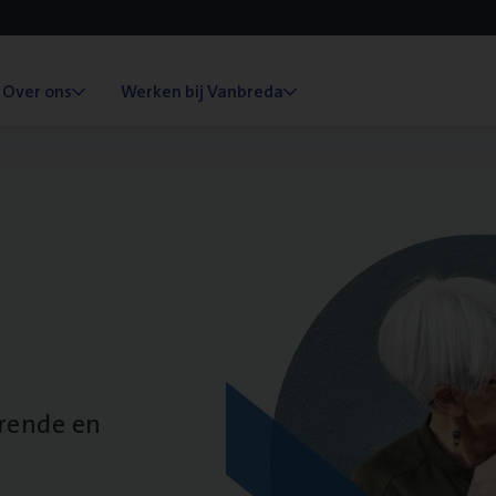
Over ons
Werken bij Vanbreda
erende en