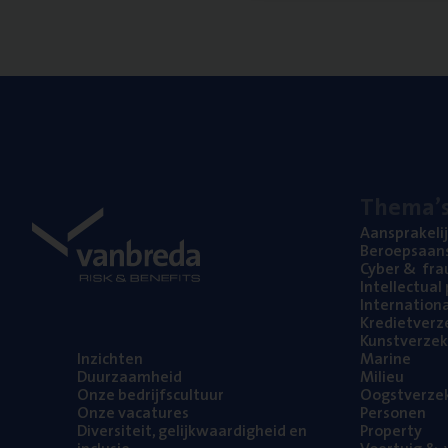
The­ma’
Aan­spra­ke­li
Beroeps­aan­s
Cyber
&
fra
Intel­lec­tu­a
Inter­na­ti­o­
Kre­diet­ver­z
Kunst­ver­ze­k
Inzich­ten
Mari­ne
Duur­zaam­heid
Mili­eu
Onze bedrijfs­cul­tuur
Oogst­ver­ze­
Onze vaca­tu­res
Per­so­nen
Diver­si­teit, gelijk­waar­dig­heid en
Pro­per­ty