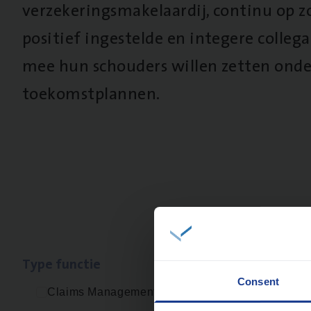
verzekeringsmakelaardij, continu op z
positief ingestelde en integere collega’
mee hun schouders willen zetten onde
toekomstplannen.
1 resulta
Type func­tie
Consent
Claims Management
Cus­