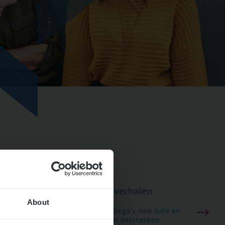
el Z-A
Lees onze verhalen
About
Meer dan collega’s: hoe Julie en
ngen
Aurélie elkaar versterken