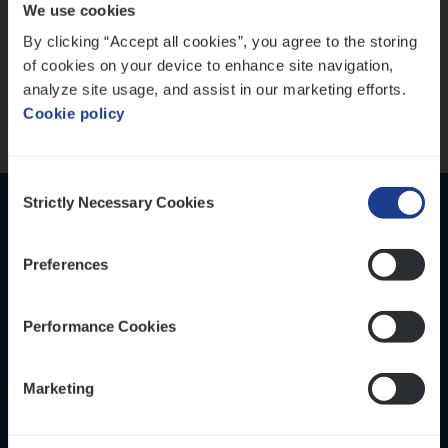
We use cookies
versterken
IT, Change & Innovation
By clicking “Accept all cookies”, you agree to the storing
People Management
Mathias houdt van diepgaande dossiers én droge
of cookies on your device to enhance site navigation,
humor
Sales Management
analyze site usage, and assist in our marketing efforts.
Thalia zoekt graag oplossingen, in games én op het
Cookie policy
werk
Loca­tie
Provincie Antwerpen
Consent
Provincie Limburg
Strictly Necessary Cookies
Selection
Provincie Oost-Vlaanderen
Preferences
Wis alle filters
Performance Cookies
Inzich­ten
Duur­zaam­heid
Marketing
Onze bedrijfs­cul­tuur
Onze vaca­tu­res
Diver­si­teit, gelijk­waar­dig­heid en inclusie