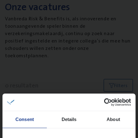
Onze vacatures
Vanbreda Risk & Benefits is, als innoverende en
toonaangevende speler binnen de
verzekeringsmakelaardij, continu op zoek naar
positief ingestelde en integere collega’s die mee hun
schouders willen zetten onder onze
toekomstplannen.
0 resultaten
Filters
Type func­tie
Geen resultaten
Claims Management
Consent
Details
About
Lees onze verhalen
Customer Services
Insurance Operations
Meer dan collega’s: hoe Julie en Aurélie elkaar