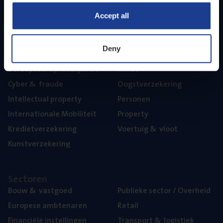
Part­ner­ships
Accept all
The­ma’s
Deny
Aan­spra­ke­lijk­heid
Mari­ne
Beroeps­aan­spra­ke­lijk­heid
Mili­eu
Cyber
&
fraude
Oogst­ver­ze­ke­ring
Intel­lec­tu­al property
Per­so­nen
Inter­na­ti­o­na­le Mobiliteit
Pro­per­ty
Kre­diet­ver­ze­ke­ring
Voer­tuig
&
vloot
Kunst­ver­ze­ke­ring
Sec­to­ren
Bouw
&
vastgoed
Publie­ke sec­tor / Overheid
Euro­pe­se ambtenaren
Retail
Finan­ci­ë­le instellingen
Trans­port
&
logistiek