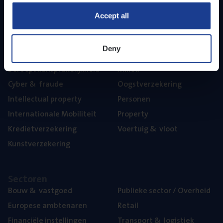
Part­ner­ships
Accept all
The­ma’s
Deny
Aan­spra­ke­lijk­heid
Mari­ne
Beroeps­aan­spra­ke­lijk­heid
Mili­eu
Cyber
&
fraude
Oogst­ver­ze­ke­ring
Intel­lec­tu­al property
Per­so­nen
Inter­na­ti­o­na­le Mobiliteit
Pro­per­ty
Kre­diet­ver­ze­ke­ring
Voer­tuig
&
vloot
Kunst­ver­ze­ke­ring
Sec­to­ren
Bouw
&
vastgoed
Publie­ke sec­tor / Overheid
Euro­pe­se ambtenaren
Retail
Finan­ci­ë­le instellingen
Trans­port
&
logistiek