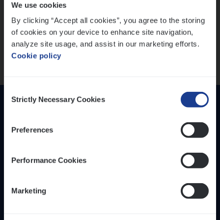
We use cookies
versterken
IT, Change & Innovation
By clicking “Accept all cookies”, you agree to the storing
People Management
Mathias houdt van diepgaande dossiers én droge
of cookies on your device to enhance site navigation,
humor
Sales Management
analyze site usage, and assist in our marketing efforts.
Thalia zoekt graag oplossingen, in games én op het
Cookie policy
werk
Loca­tie
Provincie Antwerpen
Consent
Provincie Limburg
Strictly Necessary Cookies
Selection
Provincie Oost-Vlaanderen
Preferences
Wis alle filters
Performance Cookies
Inzich­ten
Duur­zaam­heid
Marketing
Onze bedrijfs­cul­tuur
Onze vaca­tu­res
Diver­si­teit, gelijk­waar­dig­heid en inclusie