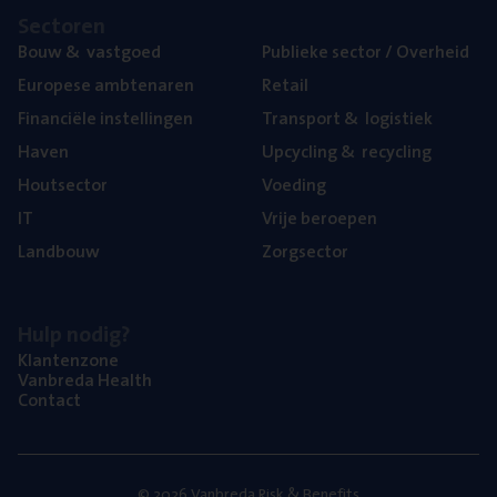
Sec­to­ren
Bouw
&
vastgoed
Publie­ke sec­tor / Overheid
Euro­pe­se ambtenaren
Retail
Finan­ci­ë­le instellingen
Trans­port
&
logistiek
Haven
Upcy­cling
&
recycling
Hout­sec­tor
Voe­ding
IT
Vrije beroe­pen
Land­bouw
Zorg­sec­tor
Hulp nodig?
Klan­ten­zo­ne
Van­b­re­da Health
Con­tact
© 2026 Vanbreda Risk & Benefits