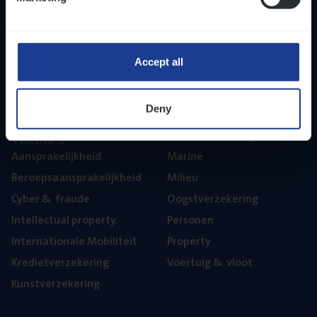
Inzich­ten
Duur­zaam­heid
Onze bedrijfs­cul­tuur
Onze vaca­tu­res
Accept all
Diver­si­teit, gelijk­waar­dig­heid en inclusie
Part­ner­ships
Deny
The­ma’s
Aan­spra­ke­lijk­heid
Mari­ne
Beroeps­aan­spra­ke­lijk­heid
Mili­eu
Cyber
&
fraude
Oogst­ver­ze­ke­ring
Intel­lec­tu­al property
Per­so­nen
Inter­na­ti­o­na­le Mobiliteit
Pro­per­ty
Kre­diet­ver­ze­ke­ring
Voer­tuig
&
vloot
Kunst­ver­ze­ke­ring