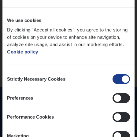
IT, Change & Innovation
People Management
Lees onze verhalen
We use cookies
Sales Management
By clicking “Accept all cookies”, you agree to the storing
Meer dan collega’s: hoe Julie en Aurélie elkaar
of cookies on your device to enhance site navigation,
Loca­tie
versterken
analyze site usage, and assist in our marketing efforts.
Mathias houdt van diepgaande dossiers én droge
Provincie Antwerpen
Cookie policy
humor
Provincie Limburg
Thalia zoekt graag oplossingen, in games én op het
Provincie Oost-Vlaanderen
werk
Consent
Strictly Necessary Cookies
Selection
Wis alle filters
Preferences
Performance Cookies
Marketing