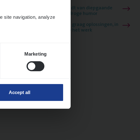
Mathias houdt van diepgaande
dossiers én droge humor
e site navigation, analyze
Thalia zoekt graag oplossingen, in
games én op het werk
Marketing
Accept all