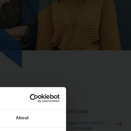
Lees onze verhalen
About
Meer dan collega’s: hoe Julie en
Aurélie elkaar versterken