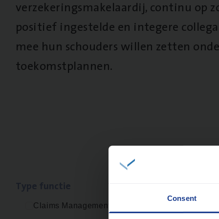
verzekeringsmakelaardij, continu op z
positief ingestelde en integere collega’
mee hun schouders willen zetten onde
toekomstplannen.
Type func­tie
Geen re
Consent
Claims Management