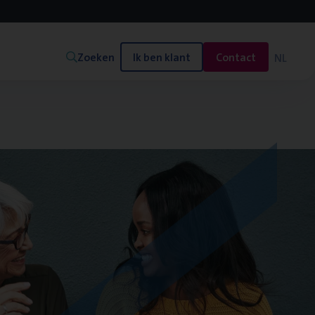
Zoeken
Ik ben klant
Contact
NL