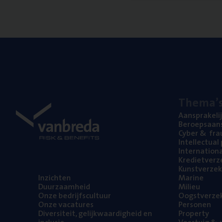
The­ma’
Aan­spra­ke­li
Beroeps­aan­s
Cyber
&
fra
Intel­lec­tu­a
Inter­na­ti­o­
Kre­diet­ver­z
Kunst­ver­ze­k
Inzich­ten
Mari­ne
Duur­zaam­heid
Mili­eu
Onze bedrijfs­cul­tuur
Oogst­ver­ze­
Onze vaca­tu­res
Per­so­nen
Diver­si­teit, gelijk­waar­dig­heid en
Pro­per­ty