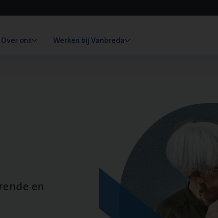
Over ons
Werken bij Vanbreda
erende en