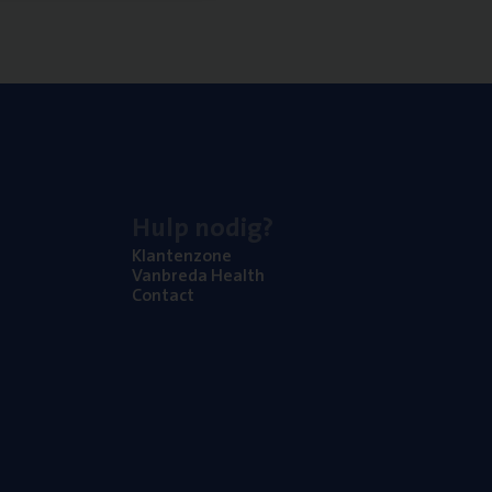
Hulp nodig?
Klan­ten­zo­ne
Van­b­re­da Health
Con­tact