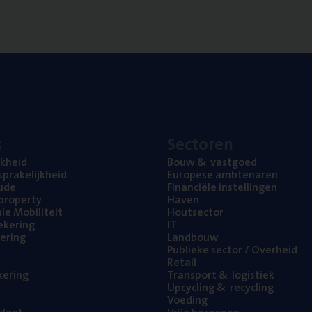
s
Sec­to­ren
jk­heid
Bouw
&
vastgoed
pra­ke­lijk­heid
Euro­pe­se ambtenaren
ude
Finan­ci­ë­le instellingen
l property
Haven
na­le Mobiliteit
Hout­sec­tor
e­ke­ring
IT
e­ring
Land­bouw
Publie­ke sec­tor / Overheid
Retail
ke­ring
Trans­port
&
logistiek
Upcy­cling
&
recycling
Voe­ding