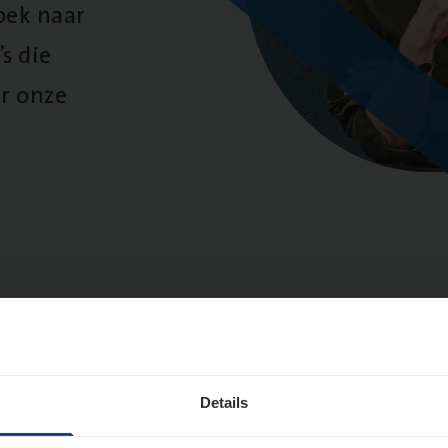
oek naar
s die
r onze
sultaten
Details