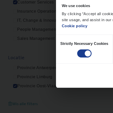
Customer Services
We use cookies
Insurance Operations
By clicking “Accept all cooki
site usage, and assist in our 
IT, Change & Innovation
Cookie policy
People Management
Consent
Sales Management
Strictly Necessary Cookies
Selection
Loca­tie
Provincie Antwerpen
Provincie Limburg
Provincie Oost-Vlaanderen
Wis alle filters