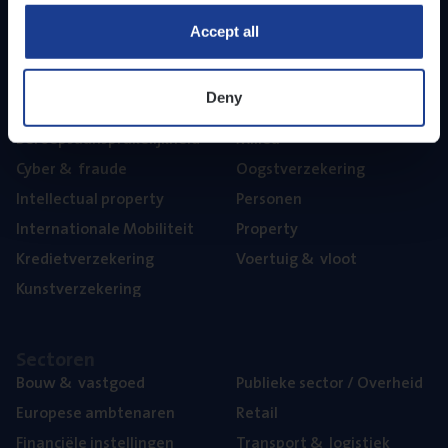
Part­ner­ships
Accept all
The­ma’s
Deny
Aan­spra­ke­lijk­heid
Mari­ne
Beroeps­aan­spra­ke­lijk­heid
Mili­eu
Cyber
&
fraude
Oogst­ver­ze­ke­ring
Intel­lec­tu­al property
Per­so­nen
Inter­na­ti­o­na­le Mobiliteit
Pro­per­ty
Kre­diet­ver­ze­ke­ring
Voer­tuig
&
vloot
Kunst­ver­ze­ke­ring
Sec­to­ren
Bouw
&
vastgoed
Publie­ke sec­tor / Overheid
Euro­pe­se ambtenaren
Retail
Finan­ci­ë­le instellingen
Trans­port
&
logistiek