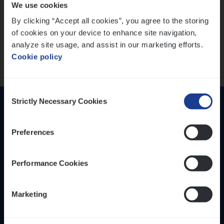
We use cookies
versterken
IT, Change & Innovation
By clicking “Accept all cookies”, you agree to the storing
People Management
Mathias houdt van diepgaande dossiers én droge
of cookies on your device to enhance site navigation,
humor
Sales Management
analyze site usage, and assist in our marketing efforts.
Thalia zoekt graag oplossingen, in games én op het
Cookie policy
werk
Loca­tie
Provincie Antwerpen
Consent
Provincie Limburg
Strictly Necessary Cookies
Selection
Provincie Oost-Vlaanderen
Preferences
Wis alle filters
Performance Cookies
Inzich­ten
Duur­zaam­heid
Marketing
Onze bedrijfs­cul­tuur
Onze vaca­tu­res
Diver­si­teit, gelijk­waar­dig­heid en inclusie