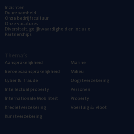
Inzich­ten
Duur­zaam­heid
Onze bedrijfs­cul­tuur
Onze vaca­tu­res
Diver­si­teit, gelijk­waar­dig­heid en inclusie
Part­ner­ships
The­ma’s
Aan­spra­ke­lijk­heid
Mari­ne
Beroeps­aan­spra­ke­lijk­heid
Mili­eu
Cyber
&
fraude
Oogst­ver­ze­ke­ring
Intel­lec­tu­al property
Per­so­nen
Inter­na­ti­o­na­le Mobiliteit
Pro­per­ty
Kre­diet­ver­ze­ke­ring
Voer­tuig
&
vloot
Kunst­ver­ze­ke­ring