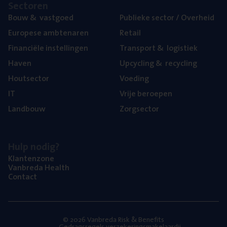
Sec­to­ren
Bouw
&
vastgoed
Publie­ke sec­tor / Overheid
Euro­pe­se ambtenaren
Retail
Finan­ci­ë­le instellingen
Trans­port
&
logistiek
Haven
Upcy­cling
&
recycling
Hout­sec­tor
Voe­ding
IT
Vrije beroe­pen
Land­bouw
Zorg­sec­tor
Hulp nodig?
Klan­ten­zo­ne
Van­b­re­da Health
Con­tact
© 2026 Vanbreda Risk & Benefits
Gedragsregels verzekeringsmakelaardij