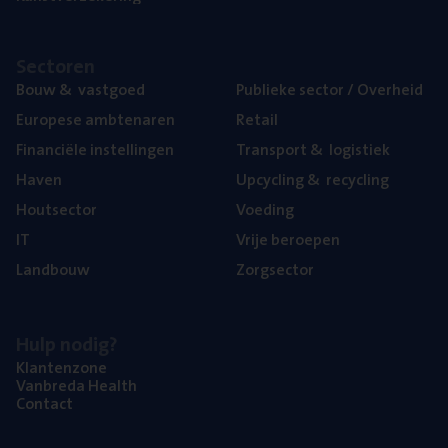
Sec­to­ren
Bouw
&
vastgoed
Publie­ke sec­tor / Overheid
Euro­pe­se ambtenaren
Retail
Finan­ci­ë­le instellingen
Trans­port
&
logistiek
Haven
Upcy­cling
&
recycling
Hout­sec­tor
Voe­ding
IT
Vrije beroe­pen
Land­bouw
Zorg­sec­tor
Hulp nodig?
Klan­ten­zo­ne
Van­b­re­da Health
Con­tact