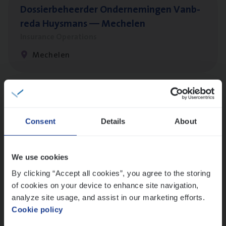
Dos­sier­be­heer­der Onder­ne­min­gen Van­b­
re­da Huys­mans — Mechelen
Insurance Operations
Mechelen
Dos­sier­be­heer­der Pro­per­ty verzekeringen
Insurance Operations
Consent
Details
About
Antwerpen en Hasselt
We use cookies
By clicking “Accept all cookies”, you agree to the storing
Dos­sier­be­heer­der ver­ze­ke­rin­gen — Soci­al
of cookies on your device to enhance site navigation,
Pro­fit en Public
analyze site usage, and assist in our marketing efforts.
Cookie policy
Insurance Operations