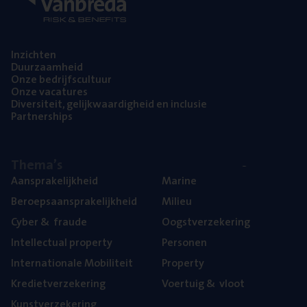
Inzich­ten
Duur­zaam­heid
Onze bedrijfs­cul­tuur
Onze vaca­tu­res
Diver­si­teit, gelijk­waar­dig­heid en inclusie
Part­ner­ships
The­ma’s
Aan­spra­ke­lijk­heid
Mari­ne
Beroeps­aan­spra­ke­lijk­heid
Mili­eu
Cyber
&
fraude
Oogst­ver­ze­ke­ring
Intel­lec­tu­al property
Per­so­nen
Inter­na­ti­o­na­le Mobiliteit
Pro­per­ty
Kre­diet­ver­ze­ke­ring
Voer­tuig
&
vloot
Kunst­ver­ze­ke­ring