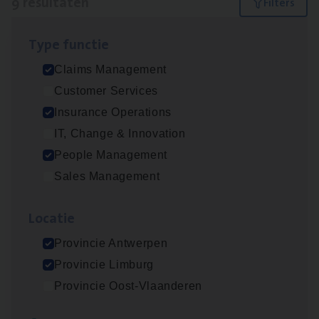
9 resultaten
Filters
Type func­tie
Advisor/​Configuratie ana­lyst Part­ner in
Claims Management
Benefits
Customer Services
Insurance Operations
Insurance Operations
Beveren
IT, Change & Innovation
People Management
Sales Management
Busi­ness Mana­ger Mari­ne Cargo
People Management, Sales Management
Loca­tie
Antwerpen
Provincie Antwerpen
Provincie Limburg
Provincie Oost-Vlaanderen
Claims­hand­ler Fleet
&
Bike