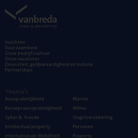
Inzich­ten
Duur­zaam­heid
Onze bedrijfs­cul­tuur
Onze vaca­tu­res
Diver­si­teit, gelijk­waar­dig­heid en inclusie
Part­ner­ships
The­ma’s
Aan­spra­ke­lijk­heid
Mari­ne
Beroeps­aan­spra­ke­lijk­heid
Mili­eu
Cyber
&
fraude
Oogst­ver­ze­ke­ring
Intel­lec­tu­al property
Per­so­nen
Inter­na­ti­o­na­le Mobiliteit
Pro­per­ty