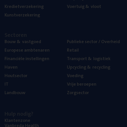
Kre­diet­ver­ze­ke­ring
Voer­tuig
&
vloot
Kunst­ver­ze­ke­ring
Sec­to­ren
Bouw
&
vastgoed
Publie­ke sec­tor / Overheid
Euro­pe­se ambtenaren
Retail
Finan­ci­ë­le instellingen
Trans­port
&
logistiek
Haven
Upcy­cling
&
recycling
Hout­sec­tor
Voe­ding
IT
Vrije beroe­pen
Land­bouw
Zorg­sec­tor
Hulp nodig?
Klan­ten­zo­ne
Van­b­re­da Health