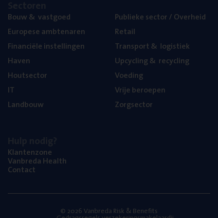
Sec­to­ren
Bouw
&
vastgoed
Publie­ke sec­tor / Overheid
Euro­pe­se ambtenaren
Retail
Finan­ci­ë­le instellingen
Trans­port
&
logistiek
Haven
Upcy­cling
&
recycling
Hout­sec­tor
Voe­ding
IT
Vrije beroe­pen
Land­bouw
Zorg­sec­tor
Hulp nodig?
Klan­ten­zo­ne
Van­b­re­da Health
Con­tact
© 2026 Vanbreda Risk & Benefits
Gedragsregels verzekeringsmakelaardij