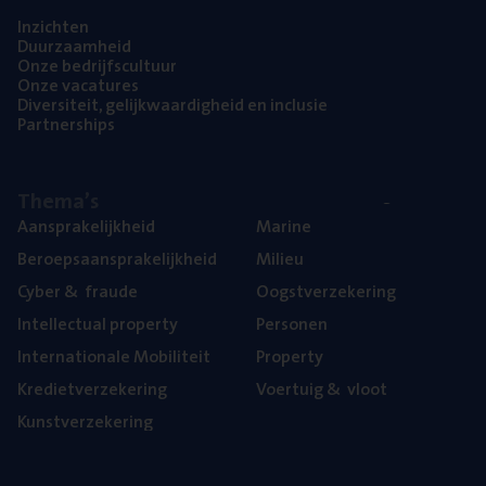
Inzich­ten
Duur­zaam­heid
Onze bedrijfs­cul­tuur
Onze vaca­tu­res
Diver­si­teit, gelijk­waar­dig­heid en inclusie
Part­ner­ships
The­ma’s
Aan­spra­ke­lijk­heid
Mari­ne
Beroeps­aan­spra­ke­lijk­heid
Mili­eu
Cyber
&
fraude
Oogst­ver­ze­ke­ring
Intel­lec­tu­al property
Per­so­nen
Inter­na­ti­o­na­le Mobiliteit
Pro­per­ty
Kre­diet­ver­ze­ke­ring
Voer­tuig
&
vloot
Kunst­ver­ze­ke­ring