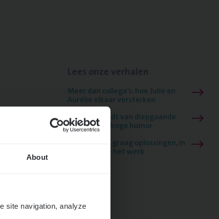
Lees onze verhalen
Meer dan collega’s: hoe Julie en
Aurélie elkaar versterken
Mathias houdt van diepgaande
dossiers én droge humor
Thalia zoekt graag oplossingen, in
games én op het werk
About
e site navigation, analyze