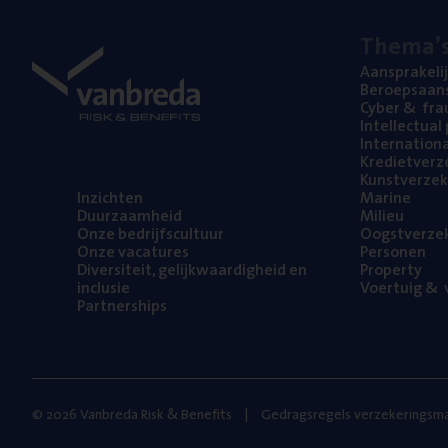
The­ma’
Aan­spra­ke­li
Beroeps­aan­s
Cyber
&
fra
Intel­lec­tu­a
Inter­na­ti­o­
Kre­diet­ver­z
Kunst­ver­ze­k
Inzich­ten
Mari­ne
Duur­zaam­heid
Mili­eu
Onze bedrijfs­cul­tuur
Oogst­ver­ze­
Onze vaca­tu­res
Per­so­nen
Diver­si­teit, gelijk­waar­dig­heid en
Pro­per­ty
inclusie
Voer­tuig
&
v
Part­ner­ships
© 2026 Vanbreda Risk & Benefits
Gedragsregels verzekeringsma