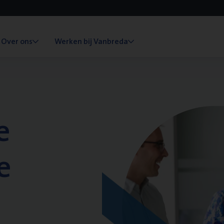
Over ons
Werken bij Vanbreda
e
e