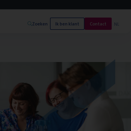
Zoeken
Ik ben klant
Contact
NL