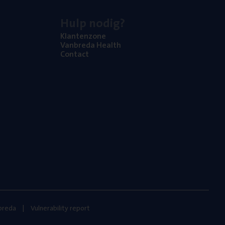
Hulp nodig?
Klan­ten­zo­ne
Van­b­re­da Health
Con­tact
nbreda
Vulnerability report