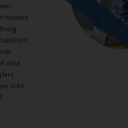
oven:
oor hebben
lledig
tabiliteit
ende
at deze
fers.
 om écht
?