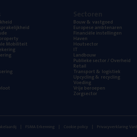
s
Sec­to­ren
jk­heid
Bouw
&
vastgoed
pra­ke­lijk­heid
Euro­pe­se ambtenaren
ude
Finan­ci­ë­le instellingen
l property
Haven
na­le Mobiliteit
Hout­sec­tor
e­ke­ring
IT
e­ring
Land­bouw
Publie­ke sec­tor / Overheid
Retail
ke­ring
Trans­port
&
logistiek
Upcy­cling
&
recycling
Voe­ding
loot
Vrije beroe­pen
Zorg­sec­tor
kelaardij
FSMA Erkenning
Cookie policy
Privacyverklaring Va